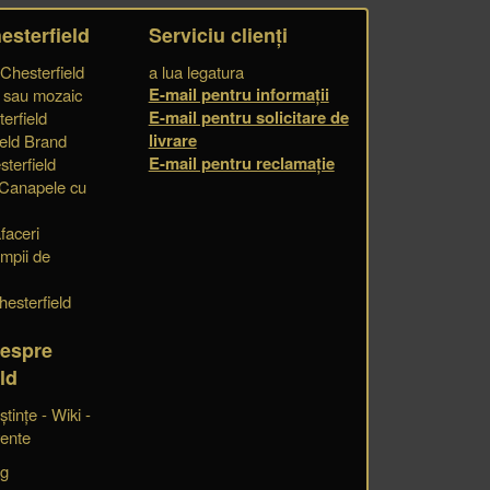
esterfield
Serviciu clienți
 Chesterfield
a lua legatura
E-mail pentru informații
e sau mozaic
E-mail pentru solicitare de
erfield
livrare
eld Brand
E-mail pentru reclamație
terfield
 Canapele cu
faceri
impii de
hesterfield
despre
ld
tințe - Wiki -
vente
og