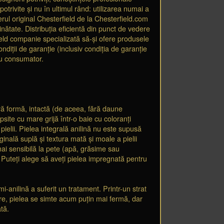
potrivite și nu în ultimul rând: utilizarea numai a
erul original Chesterfield de la Chesterfield.com
inătate. Distribuția eficientă din punct de vedere
eld companie specializată să-și ofere produsele
ndiții de garanție (inclusiv condiția de garanție
tru consumator.
ură formă, intactă (de aceea, fără daune
ite cu mare grijă într-o baie cu coloranți
 pielii. Pielea integrală anilină nu este supusă
ginală suplă și textura mată și moale a pielii
 mai sensibilă la pete (apă, grăsime sau
 Puteți alege să aveți pielea impregnată pentru
i-anilină a suferit un tratament. Printr-un strat
mare, pielea se simte acum puțin mai fermă, dar
tă.