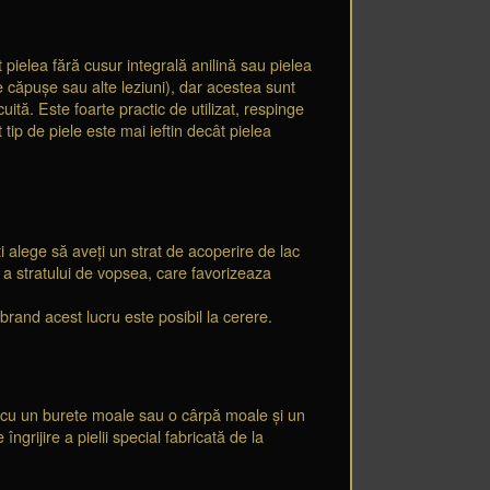
 pielea fără cusur integrală anilină sau pielea
e căpușe sau alte leziuni), dar acestea sunt
ită. Este foarte practic de utilizat, respinge
tip de piele este mai ieftin decât pielea
i alege să aveți un strat de acoperire de lac
e a stratului de vopsea, care favorizeaza
brand acest lucru este posibil la cerere.
ia cu un burete moale sau o cârpă moale și un
rijire a pielii special fabricată de la