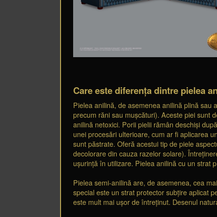
Care este diferența dintre pielea an
Pielea anilină, de asemenea anilină plină sau a
precum răni sau mușcături). Aceste piei sunt de
anilină netoxici. Porii pielii rămân deschiși dup
unei procesări ulterioare, cum ar fi aplicarea u
sunt păstrate. Oferă acestui tip de piele aspectu
decolorare din cauza razelor solare). Întrețin
ușurință în utilizare. Pielea anilină cu un strat
Pielea semi-anilină are, de asemenea, cea mai în
special este un strat protector subțire aplicat 
este mult mai ușor de întreținut. Desenul natural