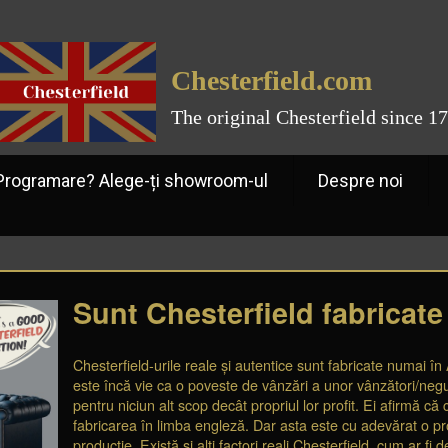
Chesterfield.com
The original Chesterfield since 1
ramare? Alege-ți showroom-ul
Despre noi
Sunt Chesterfield fabricat
Chesterfield-urile reale și autentice sunt fabricate numai 
este încă vie ca o poveste de vânzări a unor vânzători/negus
pentru niciun alt scop decât propriul lor profit. Ei afirmă că
fabricarea în limba engleză. Dar asta este cu adevărat o pr
producție. Există și alți factori reali Chesterfield, cum ar fi d