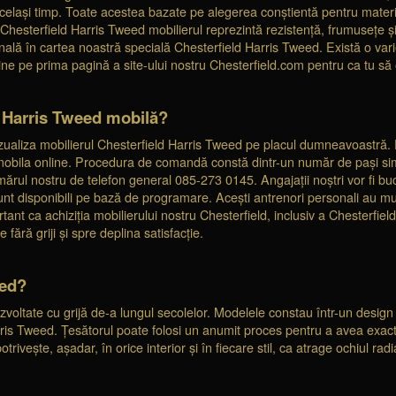
elași timp. Toate acestea bazate pe alegerea conștientă pentru materia
 Chesterfield Harris Tweed mobilierul reprezintă rezistență, frumusețe și
nală în cartea noastră specială Chesterfield Harris Tweed. Există o varie
ne pe prima pagină a site-ului nostru Chesterfield.com pentru ca tu să o r
 Harris Tweed mobilă?
 vizualiza mobilierul Chesterfield Harris Tweed pe placul dumneavoastră
mobila online. Procedura de comandă constă dintr-un număr de pași simp
umărul nostru de telefon general 085-273 0145. Angajații noștri vor fi bu
nt disponibili pe bază de programare. Acești antrenori personali au mult
ant ca achiziția mobilierului nostru Chesterfield, inclusiv a Chesterfie
 fără griji și spre deplina satisfacție.
eed?
voltate cu grijă de-a lungul secolelor. Modelele constau într-un design
rris Tweed. Țesătorul poate folosi un anumit proces pentru a avea exact 
trivește, așadar, în orice interior și în fiecare stil, ca atrage ochiul radi