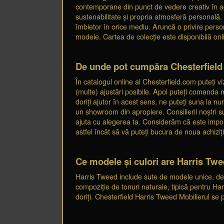
contemporane din punct de vedere creativ în ac
sustenabilitate și propria atmosferă personală.
îmbietor în orice mediu. Aruncă o privire perso
modele. Cartea de colecție este disponibilă onli
De unde pot cumpăra Chesterfield
În catalogul online al Chesterfield.com puteți
(multe) ajustări posibile. Apoi puteți comanda 
doriți ajutor în acest sens, ne puteți suna la n
un showroom din apropiere. Consilierii noștri su
ajuta cu alegerea ta. Considerăm că este import
astfel încât să vă puteți bucura de noua achiziție
Ce modele și culori are Harris Tw
Harris Tweed include sute de modele unice, dez
compoziție de tonuri naturale, tipică pentru Ha
doriți. Chesterfield Harris Tweed Mobilierul se po