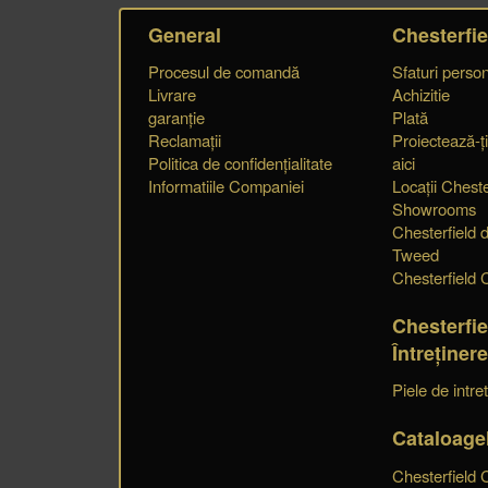
General
Chesterfie
Procesul de comandă
Sfaturi perso
Livrare
Achizitie
garanție
Plată
Reclamații
Proiectează-ți
Politica de confidențialitate
aici
Informatiile Companiei
Locații Cheste
Showrooms
Chesterfield d
Tweed
Chesterfield C
Chesterfie
Întreținer
Piele de intre
Cataloage
Chesterfield 