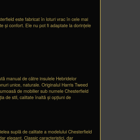
field este fabricat în loturi vrac în cele mai
 și confort. Ele nu pot fi adaptate la dorințele
cută manual de către insulele Hebridelor
onuri unice, naturale. Originalul Harris Tweed
 frumoasă de mobilier sub numele Chesterfield
e stil, calitate înaltă și opțiuni de
ielea suplă de calitate a modelului Chesterfield
r elegant. Classic caracteristici, dar