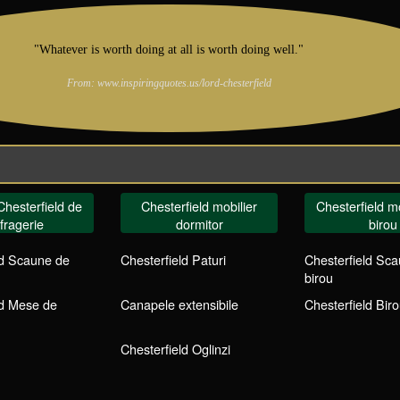
"Whatever is worth doing at all is worth doing well."
From: www.inspiringquotes.us/lord-chesterfield
Chesterfield de
Chesterfield mobilier
Chesterfield mo
fragerie
dormitor
birou
ld Scaune de
Chesterfield Paturi
Chesterfield Sc
birou
ld Mese de
Canapele extensibile
Chesterfield Biro
Chesterfield Oglinzi