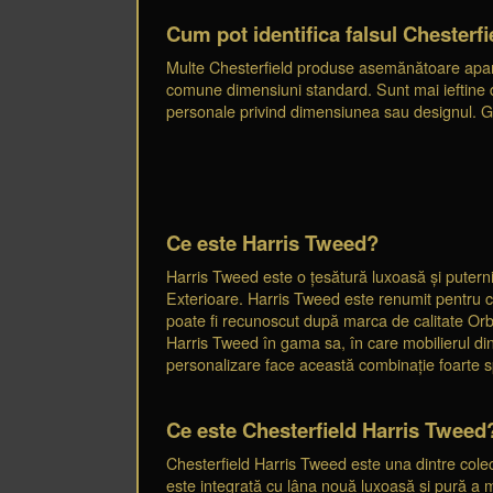
Cum pot identifica falsul Chesterfi
Multe Chesterfield produse asemănătoare apar pe 
comune dimensiuni standard. Sunt mai ieftine dec
personale privind dimensiunea sau designul. Gar
Ce este Harris Tweed?
Harris Tweed este o țesătură luxoasă și puterni
Exterioare. Harris Tweed este renumit pentru cal
poate fi recunoscut după marca de calitate Orb
Harris Tweed în gama sa, în care mobilierul din 
personalizare face această combinație foarte s
Ce este Chesterfield Harris Tweed
Chesterfield Harris Tweed este una dintre colecț
este integrată cu lâna nouă luxoasă și pură a m