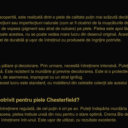
coperită, este realizată dintr-o piele de calitate puțin mai scăzută decât
țiuni sau imperfecțiuni naturale (cum ar fi cicatrici de la mușcăturile d
 de vopsea (pigment sau strat de culoare) pe piele. Pielea este apoi lăcu
toate acestea, nu se poate vedea mare lucru din desenul original. Acest 
el de durabilă și ușor de întreținut cu produsele de îngrijire potrivite.
pătare și decolorare. Prin urmare, necesită întreținere intensivă. Puteț
ică. Este rezistent la murdărie și previne decolorarea. Este si o protecti
 fi, de asemenea, impregnat cu un strat ignifug.
est lucru este standard, cu mobilierul din celelalte colecții ale acestui 
otrivit pentru piele Chesterfield?
întreținere regulată, de cel puțin 4 ori pe an. Puteți îndepărta murdăr
ceea, pielea trebuie unsă din nou pentru o stare optimă. Crema Bio de îng
ntreținere într-unul. Este ușor de utilizat, cu rezultate excelente.