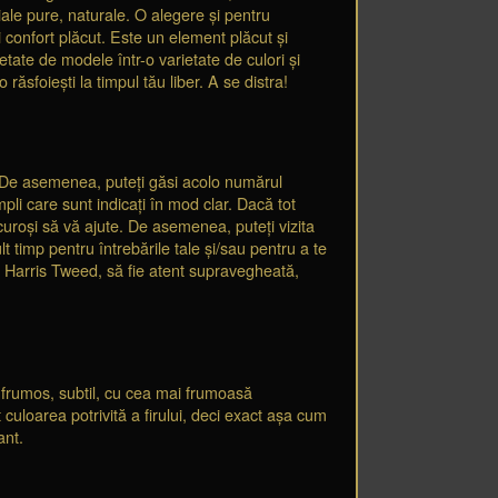
le pure, naturale. O alegere și pentru
 confort plăcut. Este un element plăcut și
tate de modele într-o varietate de culori și
ăsfoiești la timpul tău liber. A se distra!
. De asemenea, puteți găsi acolo numărul
li care sunt indicați în mod clar. Dacă tot
curoși să vă ajute. De asemenea, puteți vizita
 timp pentru întrebările tale și/sau pentru a te
ld Harris Tweed, să fie atent supravegheată,
 frumos, subtil, cu cea mai frumoasă
culoarea potrivită a firului, deci exact așa cum
ant.