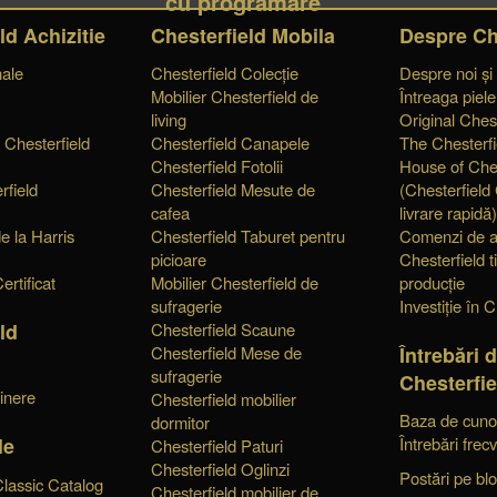
cu programare
ld Achizitie
Chesterfield Mobila
Despre Ch
nale
Chesterfield Colecție
Despre noi și
Mobilier Chesterfield de
Întreaga piel
living
Original Chest
 Chesterfield
Chesterfield Canapele
The Chesterfi
Chesterfield Fotolii
House of Ches
rfield
Chesterfield Mesute de
(Chesterfield
cafea
livrare rapidă)
e la Harris
Chesterfield Taburet pentru
Comenzi de a
picioare
Chesterfield t
ertificat
Mobilier Chesterfield de
producție
sufragerie
Investiție în C
ld
Chesterfield Scaune
Întrebări 
Chesterfield Mese de
e
sufragerie
Chesterfie
tinere
Chesterfield mobilier
Baza de cunoș
dormitor
le
Întrebări frec
Chesterfield Paturi
Chesterfield Oglinzi
Postări pe bl
Classic Catalog
Chesterfield mobilier de