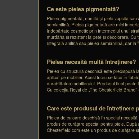
Ce este pielea pigmentată?
Pielea pigmentată, numită și piele vopsită sau a
semianilină. Pielea pigmentată are mici imperfec
îndepărtate cosmetic prin intermediul unui strat
murdăria și rezistent la pete și decolorare. Cu 
integrală anilină sau pielea semianilină, dar la f
Pielea necesită multă întreținere?
Pielea cu structură deschisă este predispusă la 
aplicat pe mobilier. Acest lucru se face în fabr
durabilitatea mobilierului. Produsul final poate
Cu colecția Royal de „The Chesterfield Brand” ac
Care este produsul de întreținere p
Pielea de culoare deschisă în special necesită 
produs de curățare special pentru piele. După a
Chesterfield.com este un produs de curățare și î