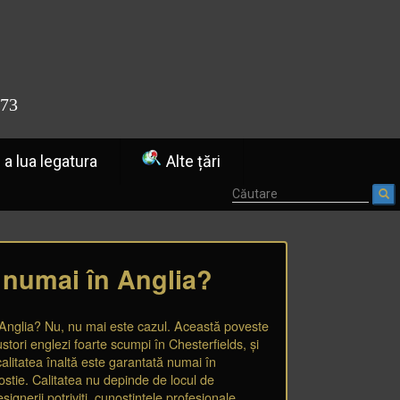
773
a lua legatura
Alte țări
e numai în Anglia?
în Anglia? Nu, nu mai este cazul. Această poveste
tori englezi foarte scumpi în Chesterfields, și
 calitatea înaltă este garantată numai în
ostie. Calitatea nu depinde de locul de
esignerii potriviți, cunoștințele profesionale