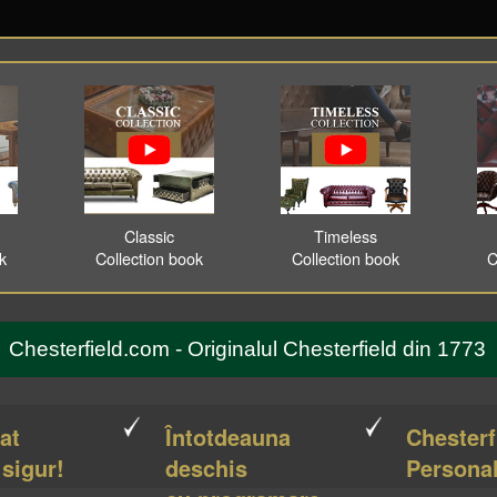
Classic
Timeless
ok
Collection book
Collection book
C
Chesterfield.com - Originalul Chesterfield din 1773
cat
Întotdeauna
Chesterf
 sigur!
deschis
Personal