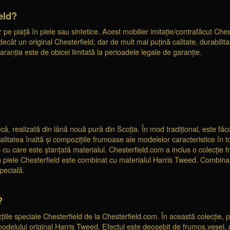
eld?
piață în piele sau sintetice. Acest mobilier imitație/contrafăcut Chester
ât un original Chesterfield, dar de mult mai puțină calitate, durabilitate
anția este de obicei limitată la perioadele legale de garanție.
că, realizată din lână nouă pură din Scoția. În mod tradițional, este fă
itatea înaltă și compozițiile frumoase ale modelelor caracteristice în t
 cu care este ștanțată materialul. Chesterfield.com a inclus o colecție
piele Chesterfield este combinat cu materialul Harris Tweed. Combinația d
pecială.
?
iile speciale Chesterfield de la Chesterfield.com. În această colecție, p
odelului original Harris Tweed. Efectul este deosebit de frumos.vesel, da