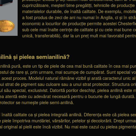
cuprinzătoare, meșteri bine pregătiți, tehnicile de producție 
materialelor durabile, de înaltă calitate. De exemplu, mobili
a fost produs de zeci de ani nu numai în Anglia, ci și în stră
economic a locurilor de producție permite acestei Chesterfi
sub cele mai înalte cerințe de calitate și cu cele mai bune co
unică, transferabilă), dar la un preț mult mai favorabil pen
ilină și pielea semianilină?
nilină pură, este un tip de piele de cea mai bună calitate în cea mai p
stul de rare și, prin urmare, mai scumpe de cumpărat. Sunt special vops
ă acest proces. Modelul natural rămâne vizibil și arată caracterul unic al
nui strat de pigment sau culoare sau a unui strat protector. Structura ori
l său special, exclusivist. Datorită porilor deschiși, pielea anilină este
erea atentă este cu adevărat necesară pentru o bucurie de lungă durată.
 protector se numește piele semi-anilină.
altă calitate ca și pielea integrală anilină. Diferența este că pielea sem
pe piele împotriva murdăriei, vărsărilor, petelor și decolorării. Drept ur
 original al pielii este încă vizibil. Nu mai este cazul cu pielea pigmenta