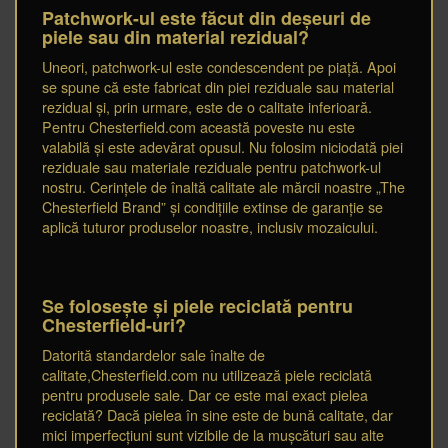
Patchwork-ul este făcut din deșeuri de
piele sau din material rezidual?
Uneori, patchwork-ul este condescendent pe piață. Apoi
se spune că este fabricat din piei reziduale sau material
rezidual și, prin urmare, este de o calitate inferioară.
Pentru Chesterfield.com această poveste nu este
valabilă și este adevărat opusul. Nu folosim niciodată piei
reziduale sau materiale reziduale pentru patchwork-ul
nostru. Cerințele de înaltă calitate ale mărcii noastre „The
Chesterfield Brand” și condițiile extinse de garanție se
aplică tuturor produselor noastre, inclusiv mozaicului.
Se folosește și piele reciclată pentru
Chesterfield-uri?
Datorită standardelor sale înalte de
calitate,Chesterfield.com nu utilizează piele reciclată
pentru produsele sale. Dar ce este mai exact pielea
reciclată? Dacă pielea în sine este de bună calitate, dar
mici imperfecțiuni sunt vizibile de la mușcături sau alte