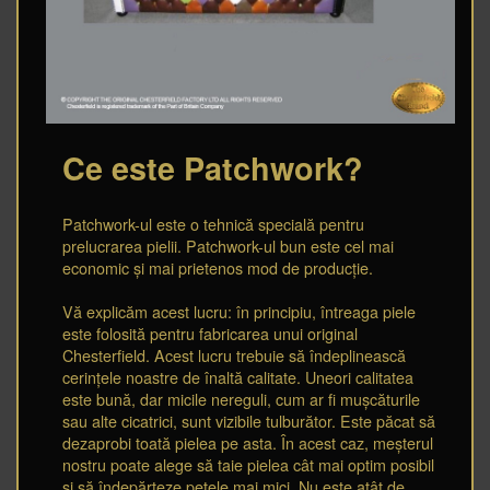
Ce este Patchwork?
Patchwork-ul este o tehnică specială pentru
prelucrarea pielii. Patchwork-ul bun este cel mai
economic și mai prietenos mod de producție.
Vă explicăm acest lucru: în principiu, întreaga piele
este folosită pentru fabricarea unui original
Chesterfield. Acest lucru trebuie să îndeplinească
cerințele noastre de înaltă calitate. Uneori calitatea
este bună, dar micile nereguli, cum ar fi mușcăturile
sau alte cicatrici, sunt vizibile tulburător. Este păcat să
dezaprobi toată pielea pe asta. În acest caz, meșterul
nostru poate alege să taie pielea cât mai optim posibil
și să îndepărteze petele mai mici. Nu este atât de