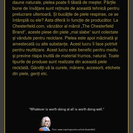
daune naturale, pielea poate fi tăiată de meșter. Părțile
bune de învățare sunt reținute de această tehnică pentru
prelucrare ulterioară. Și bucățile de piele respinse, ce se
întâmplă cu ele? Asta diferă în funcție de producător. La
Chesterfield.com, vânzător al mărcii „The Chesterfield
Brand”, aceste piese din piele „mai slabe” sunt colectate
și vândute pentru reciclare. Pielea este apoi măcinată și
amestecată cu alte substanțe. Acest lucru îl face potrivit
pentru reutilizare. Acest lucru este benefic pentru mediu
și previne risipa inutilă de material frumos, natural. Toate
tipurile de produse sunt realizate din această piele
reciclată. Gândiți-vă la curele, mânere, accesorii, etichete
din piele, genți etc.
"Whatever is worth doing at all is worth doing well."
From: www.inspiringquotes.us/lord-chesterfield