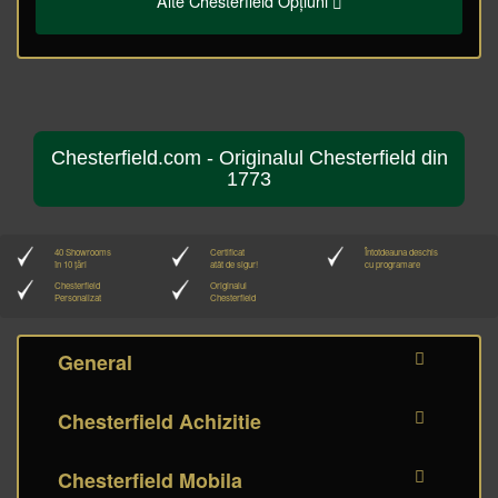
Alte Chesterfield Opțiuni
Chesterfield.com - Originalul Chesterfield din
1773
40 Showrooms
Certificat
Întotdeauna deschis
în 10 țări
atât de sigur!
cu programare
Chesterfield
Originalul
Personalizat
Chesterfield
General
Chesterfield Achizitie
Chesterfield Mobila