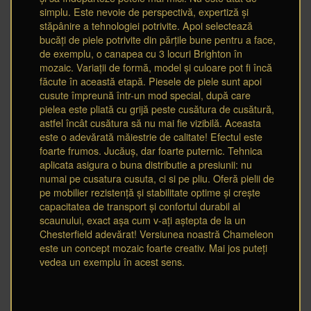
simplu. Este nevoie de perspectivă, expertiză și
stăpânire a tehnologiei potrivite. Apoi selectează
bucăți de piele potrivite din părțile bune pentru a face,
de exemplu, o canapea cu 3 locuri Brighton în
mozaic. Variații de formă, model și culoare pot fi încă
făcute în această etapă. Piesele de piele sunt apoi
cusute împreună într-un mod special, după care
pielea este pliată cu grijă peste cusătura de cusătură,
astfel încât cusătura să nu mai fie vizibilă. Aceasta
este o adevărată măiestrie de calitate! Efectul este
foarte frumos. Jucăuș, dar foarte puternic. Tehnica
aplicata asigura o buna distributie a presiunii: nu
numai pe cusatura cusuta, ci si pe pliu. Oferă pielii de
pe mobilier rezistență și stabilitate optime și crește
capacitatea de transport și confortul durabil al
scaunului, exact așa cum v-ați aștepta de la un
Chesterfield adevărat! Versiunea noastră Chameleon
este un concept mozaic foarte creativ. Mai jos puteți
vedea un exemplu în acest sens.