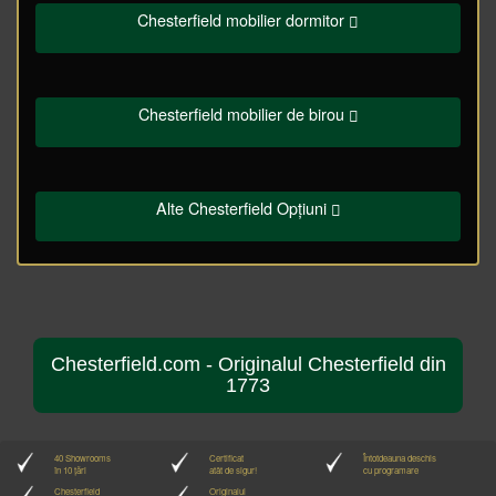
Chesterfield mobilier dormitor
Chesterfield mobilier de birou
Alte Chesterfield Opțiuni
Chesterfield.com - Originalul Chesterfield din
1773
40 Showrooms
Certificat
Întotdeauna deschis
în 10 țări
atât de sigur!
cu programare
Chesterfield
Originalul