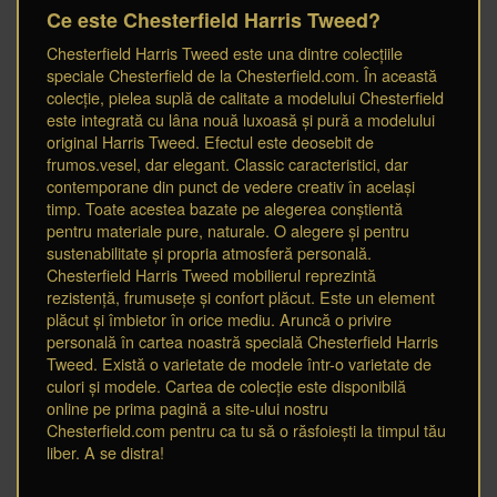
Ce este Chesterfield Harris Tweed?
Chesterfield Harris Tweed este una dintre colecțiile
speciale Chesterfield de la Chesterfield.com. În această
colecție, pielea suplă de calitate a modelului Chesterfield
este integrată cu lâna nouă luxoasă și pură a modelului
original Harris Tweed. Efectul este deosebit de
frumos.vesel, dar elegant. Classic caracteristici, dar
contemporane din punct de vedere creativ în același
timp. Toate acestea bazate pe alegerea conștientă
pentru materiale pure, naturale. O alegere și pentru
sustenabilitate și propria atmosferă personală.
Chesterfield Harris Tweed mobilierul reprezintă
rezistență, frumusețe și confort plăcut. Este un element
plăcut și îmbietor în orice mediu. Aruncă o privire
personală în cartea noastră specială Chesterfield Harris
Tweed. Există o varietate de modele într-o varietate de
culori și modele. Cartea de colecție este disponibilă
online pe prima pagină a site-ului nostru
Chesterfield.com pentru ca tu să o răsfoiești la timpul tău
liber. A se distra!