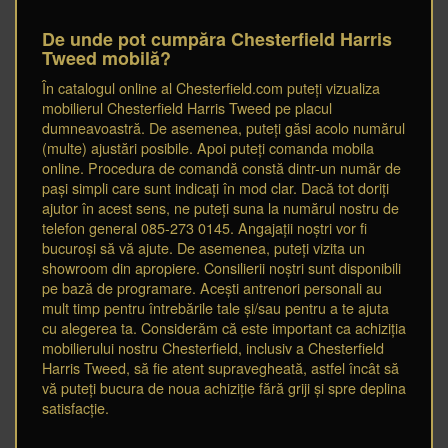
De unde pot cumpăra Chesterfield Harris
Tweed mobilă?
În catalogul online al Chesterfield.com puteți vizualiza
mobilierul Chesterfield Harris Tweed pe placul
dumneavoastră. De asemenea, puteți găsi acolo numărul
(multe) ajustări posibile. Apoi puteți comanda mobila
online. Procedura de comandă constă dintr-un număr de
pași simpli care sunt indicați în mod clar. Dacă tot doriți
ajutor în acest sens, ne puteți suna la numărul nostru de
telefon general 085-273 0145. Angajații noștri vor fi
bucuroși să vă ajute. De asemenea, puteți vizita un
showroom din apropiere. Consilierii noștri sunt disponibili
pe bază de programare. Acești antrenori personali au
mult timp pentru întrebările tale și/sau pentru a te ajuta
cu alegerea ta. Considerăm că este important ca achiziția
mobilierului nostru Chesterfield, inclusiv a Chesterfield
Harris Tweed, să fie atent supravegheată, astfel încât să
vă puteți bucura de noua achiziție fără griji și spre deplina
satisfacție.