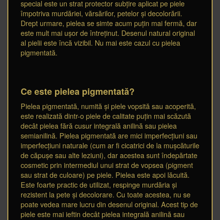
special este un strat protector subțire aplicat pe piele
împotriva murdăriei, vărsărilor, petelor și decolorării.
Drept urmare, pielea se simte acum puțin mai fermă, dar
este mult mai ușor de întreținut. Desenul natural original
al pielii este încă vizibil. Nu mai este cazul cu pielea
pigmentată.
Ce este pielea pigmentată?
Pielea pigmentată, numită și piele vopsită sau acoperită,
este realizată dintr-o piele de calitate puțin mai scăzută
decât pielea fără cusur integrală anilină sau pielea
semianilină. Pielea pigmentată are mici imperfecțiuni sau
imperfecțiuni naturale (cum ar fi cicatrici de la mușcăturile
de căpușe sau alte leziuni), dar acestea sunt îndepărtate
cosmetic prin intermediul unui strat de vopsea (pigment
sau strat de culoare) pe piele. Pielea este apoi lăcuită.
Este foarte practic de utilizat, respinge murdăria și
rezistent la pete și decolorare. Cu toate acestea, nu se
poate vedea mare lucru din desenul original. Acest tip de
piele este mai ieftin decât pielea integrală anilină sau