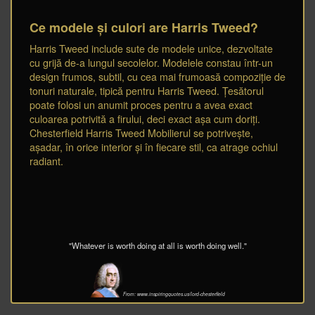
Ce modele și culori are Harris Tweed?
Harris Tweed include sute de modele unice, dezvoltate
cu grijă de-a lungul secolelor. Modelele constau într-un
design frumos, subtil, cu cea mai frumoasă compoziție de
tonuri naturale, tipică pentru Harris Tweed. Țesătorul
poate folosi un anumit proces pentru a avea exact
culoarea potrivită a firului, deci exact așa cum doriți.
Chesterfield Harris Tweed Mobilierul se potrivește,
așadar, în orice interior și în fiecare stil, ca atrage ochiul
radiant.
"Whatever is worth doing at all is worth doing well."
From: www.inspiringquotes.us/lord-chesterfield