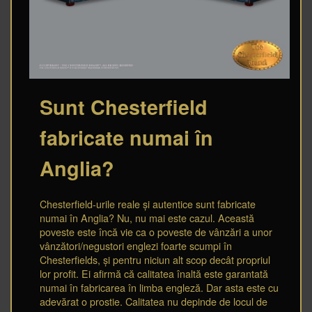
Sunt Chesterfield
fabricate numai în
Anglia?
Chesterfield-urile reale și autentice sunt fabricate
numai în Anglia? Nu, nu mai este cazul. Această
poveste este încă vie ca o poveste de vânzări a unor
vânzători/negustori englezi foarte scumpi în
Chesterfields, și pentru niciun alt scop decât propriul
lor profit. Ei afirmă că calitatea înaltă este garantată
numai în fabricarea în limba engleză. Dar asta este cu
adevărat o prostie. Calitatea nu depinde de locul de