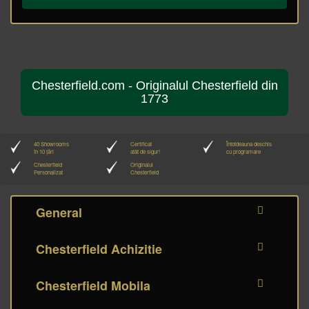
Chesterfield.com - Originalul Chesterfield din
1773
40 Showrooms
Certificat
Întotdeauna deschis
în 10 țări
atât de sigur!
cu programare
Chesterfield
Originalul
Personalizat
Chesterfield
General
Chesterfield Achizitie
Chesterfield Mobila