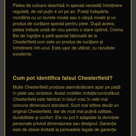
Pielea de culoare deschisă în special necesită întreținere
regulată, de cel puțin 4 ori pe an. Puteți îndepărta
murdăria cu un burete moale sau o cârpă moale și un
produs de curățare special pentru piele. După aceea,
pielea trebuie unsă din nou pentru o stare optimă. Crema
Bio de îngrijire a pielii special fabricată de la
Chesterfield.com este un produs de curățare și
întreținere într-unul. Este ușor de utilizat, cu rezultate
excelente.
Cum pot identifica falsul Chesterfield?
Multe Chesterfield produse asemănătoare apar pe piață
în piele sau sintetice. Acest mobilier imitație/contrafăcut
Chesterfield este fabricat în loturi vrac în cele mai
comune dimensiuni standard. Sunt mai ieftine decât un
original Chesterfield, dar de mult mai puțină calitate,
durabilitate și confort. Ele nu pot fi adaptate la dorințele
personale privind dimensiunea sau designul. Garanția
este de obicei limitată la perioadele legale de garanție.