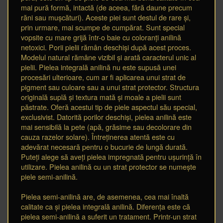
mai pură formă, intactă (de aceea, fără daune precum
răni sau mușcături). Aceste piei sunt destul de rare și,
prin urmare, mai scumpe de cumpărat. Sunt special
vopsite cu mare grijă într-o baie cu coloranți anilină
netoxici. Porii pielii rămân deschiși după acest proces.
Modelul natural rămâne vizibil și arată caracterul unic al
pielii. Pielea integrală anilină nu este supusă unei
procesări ulterioare, cum ar fi aplicarea unui strat de
pigment sau culoare sau a unui strat protector. Structura
originală suplă și textura mată și moale a pielii sunt
păstrate. Oferă acestui tip de piele aspectul său special,
exclusivist. Datorită porilor deschiși, pielea anilină este
mai sensibilă la pete (apă, grăsime sau decolorare din
cauza razelor solare). Întreținerea atentă este cu
adevărat necesară pentru o bucurie de lungă durată.
Puteți alege să aveți pielea impregnată pentru ușurință în
utilizare. Pielea anilină cu un strat protector se numește
piele semi-anilină.
Pielea semi-anilină are, de asemenea, cea mai înaltă
calitate ca și pielea integrală anilină. Diferența este că
pielea semi-anilină a suferit un tratament. Printr-un strat