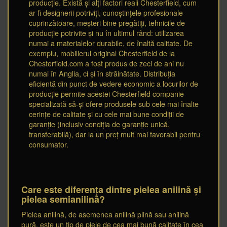
producție. Există și alți factori reali Chesterfield, cum
ar fi designerii potriviți, cunoștințele profesionale
cuprinzătoare, meșteri bine pregătiți, tehnicile de
producție potrivite și nu în ultimul rând: utilizarea
numai a materialelor durabile, de înaltă calitate. De
exemplu, mobilierul original Chesterfield de la
Chesterfield.com a fost produs de zeci de ani nu
numai în Anglia, ci și în străinătate. Distribuția
eficientă din punct de vedere economic a locurilor de
producție permite acestei Chesterfield companie
specializată să-și ofere produsele sub cele mai înalte
cerințe de calitate și cu cele mai bune condiții de
garanție (inclusiv condiția de garanție unică,
transferabilă), dar la un preț mult mai favorabil pentru
consumator.
Care este diferența dintre pielea anilină și
pielea semianilină?
Pielea anilină, de asemenea anilină plină sau anilină
pură, este un tip de piele de cea mai bună calitate în cea