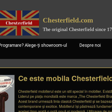
Chesterfield.com
The original Chesterfield since 1
ramare? Alege-ți showroom-ul
Despre noi
Ce este mobila Chesterfiel
Chesterfield mobilierul este un stil special în mobilier. Exis
Liderul pe piața mondială este marca „The Chesterfield Bran
Acest brand urmează linia clasică Chesterfield și se bazea
contemporane și exotice. Mobilierul își păstrează fundamentu
același timp arată o notă nouă și modernă. Utilizarea de mate