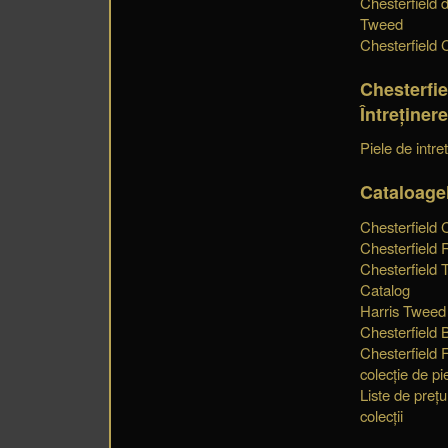
Chesterfield d
Tweed
Chesterfield C
Chesterfie
Întreținer
Piele de intre
Cataloage
Chesterfield 
Chesterfield 
Chesterfield 
Catalog
Harris Tweed
Chesterfield 
Chesterfield 
colecție de pi
Liste de prețu
colecții