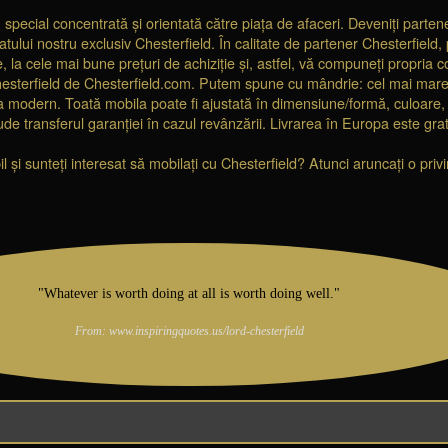
 special concentrată și orientată către piața de afaceri. Deveniți partene
tului nostru exclusiv Chesterfield. În calitate de partener Chesterfield
, la cele mai bune prețuri de achiziție și, astfel, vă compuneți propria co
esterfield de Chesterfield.com. Putem spune cu mândrie: cel mai mare d
c la modern. Toată mobila poate fi ajustată în dimensiune/formă, culoare, ma
ude transferul garanției în cazul revânzării. Livrarea în Europa este grat
și sunteți interesat să mobilați cu Chesterfield? Atunci aruncați o pri
"Whatever is worth doing at all is worth doing well."
From: www.inspiringquotes.us/lord-chesterfield