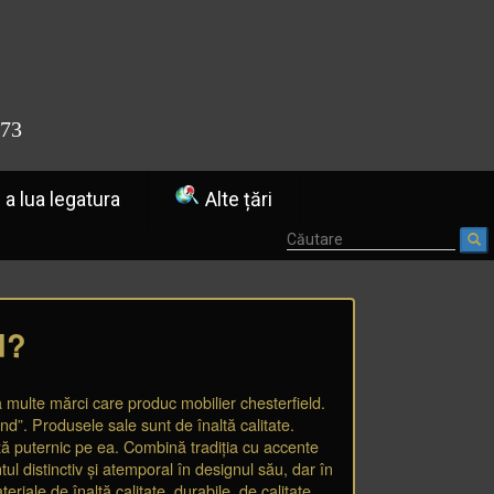
773
a lua legatura
Alte țări
d?
tă multe mărci care produc mobilier chesterfield.
d”. Produsele sale sunt de înaltă calitate.
ză puternic pe ea. Combină tradiția cu accente
l distinctiv și atemporal în designul său, dar în
riale de înaltă calitate, durabile, de calitate