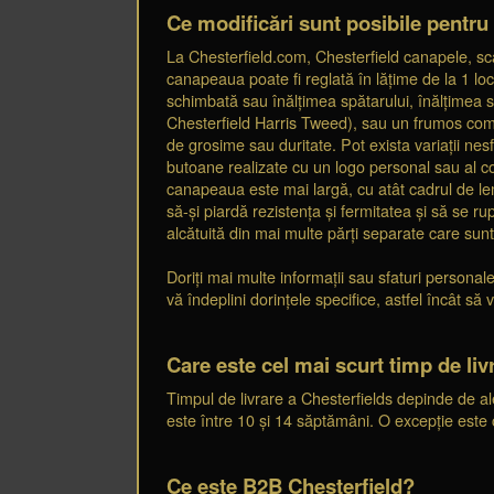
Ce modificări sunt posibile pentru
La Chesterfield.com, Chesterfield canapele, sca
canapeaua poate fi reglată în lățime de la 1 loc
schimbată sau înălțimea spătarului, înălțimea sc
Chesterfield Harris Tweed), sau un frumos comb
de grosime sau duritate. Pot exista variații nesfâ
butoane realizate cu un logo personal sau al c
canapeaua este mai largă, cu atât cadrul de le
să-și piardă rezistența și fermitatea și să se 
alcătuită din mai multe părți separate care sun
Doriți mai multe informații sau sfaturi persona
vă îndeplini dorințele specifice, astfel încât 
Care este cel mai scurt timp de liv
Timpul de livrare a Chesterfields depinde de al
este între 10 și 14 săptămâni. O excepție este
Ce este B2B Chesterfield?