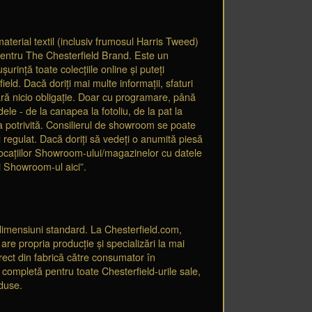
aterial textil (inclusiv frumosul Harris Tweed)
pentru The Chesterfield Brand. Este un
urință toate colecțiile online și puteți
eld. Dacă doriți mai multe informații, sfaturi
ără nicio obligație. Doar cu programare, până
le - de la canapea la fotoliu, de la pat la
ea potrivită. Consilierul de showroom se poate
od regulat. Dacă doriți să vedeți o anumită piesă
 locațiilor Showroom-ului/magazinelor cu datele
i Showroom-ul aici”.
 dimensiuni standard. La Chesterfield.com,
 are propria producție și specializări la mai
irect din fabrică către consumator în
 completă pentru toate Chesterfield-urile sale,
oduse.