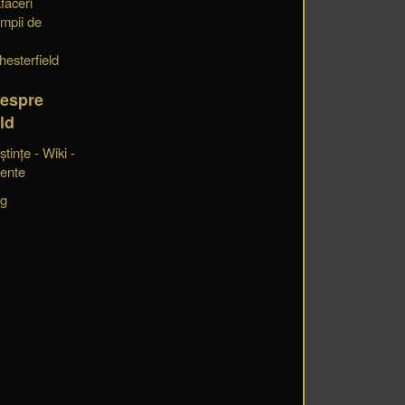
faceri
impii de
hesterfield
despre
ld
tințe - Wiki -
vente
og