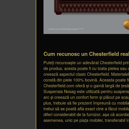
Cum recunosc un Chesterfield rea
Puteți recunoaște un adevărat Chesterfield prin u
de produs, acesta poate fi cu toata pielea sau 
creează aspectul clasic Chesterfield. Materiale
constă din piele 100% bovină. Aceasta poate fi p
Chesterfield.com oferă și o gamă largă de țesă
Suspensia Nosag este utilizată pentru suspens
arc și creează un confort ferm și plăcut pe scau
plus, trebuie să fie prezent împreună cu mobil
trebui să se poată afla exact cine a făcut mobila
diferi considerabil de la furnizor, așa că acord
asemenea, unic pe piața mobilei, transferabil în