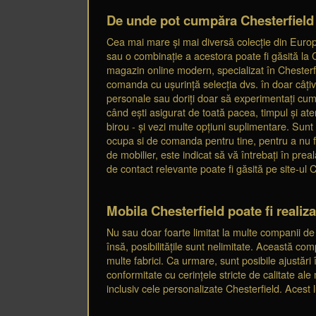
De unde pot cumpăra Chesterfield
Cea mai mare și mai diversă colecție din Europa 
sau o combinație a acestora poate fi găsită la
magazin online modern, specializat în Chesterfiel
comanda cu ușurință selecția dvs. în doar câțiva 
personale sau doriți doar să experimentați cum
când ești asigurat de toată pacea, timpul și ate
birou - și vezi multe opțiuni suplimentare. Sunt
ocupa si de comanda pentru tine, pentru a nu fi n
de mobilier, este indicat să vă întrebați în pr
de contact relevante poate fi găsită pe site-ul
Mobila Chesterfield poate fi reali
Nu sau doar foarte limitat la multe companii de
însă, posibilitățile sunt nelimitate. Această com
multe fabrici. Ca urmare, sunt posibile ajustări
conformitate cu cerințele stricte de calitate a
inclusiv cele personalizate Chesterfield. Acest 