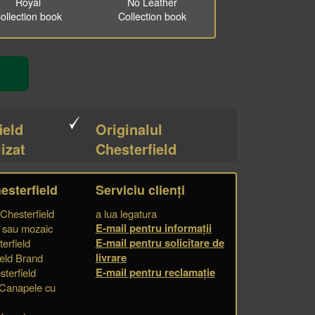
Royal
No Leather
ollection book
Collection book
ield
Originalul
izat
Chesterfield
esterfield
Serviciu clienți
 Chesterfield
a lua legatura
E-mail pentru informații
e sau mozaic
E-mail pentru solicitare de
erfield
livrare
eld Brand
E-mail pentru reclamație
terfield
 Canapele cu