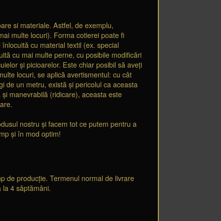
are si materiale. Astfel, de exemplu,
ai multe locuri). Forma cotierei poate fi
nlocuită cu material textil (ex. special
ită cu mai multe perne, cu posibile modificări
ielor și picioarelor. Este chiar posibil să aveți
lte locuri, se aplică avertismentul: cu cât
 de un metru, există și pericolul ca aceasta
 și manevrabilă (ridicare), aceasta este
lare.
odusul nostru și facem tot ce putem pentru a
imp și în mod optim!
imp de producție. Termenul normal de livrare
ă la 4 săptămâni.