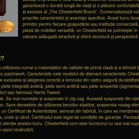
garantează o durată lungă de viață și o plăcere confortabil
și exclusiv al „The Chesterfield Brand”. Comercializează colec
propriile caracteristici și avantaje specifice. Acest lucru fa
primitor pentru fiecare gospodărie sau instituție comercială, 
piesă de mobilier versatilă, un Chesterfield se potrivește î
valoare adăugată atractivă și oferă structură și perspectivă
l?
tilizarea numai a materialelor de calitate de primă clasă și a tehnicii tr
cu patchwork. Caracteristic este modelul de diamant caracteristic Chest
le exclusive și alegerea corectă a lemnului din cadru asigură durabilitat
iele integrală anilină, piele semi-anilină sau piele acoperită (pigmenta
turi sau faimosul Harris Tweed.
ie. Se mai numește și suspensie în zig-zag. Această suspensie din oțe
n. Spre deosebire de utilizarea benzilor elastice, suspensia nosag oferă
a un Certificat de Autenticitate, semnat din fabrică, în care se mențio
, unde și când. Certificatul este legat de condițiile de garanție. Perioad
ați atenție acestui lucru. Chesterfield.com este furnizorul cu cea mai cu
 cazul revânzării.