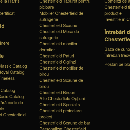
e la Harris
Chesterfield Taburet pentru
Comenzi de a
picioare
Chesterfield t
ertificat
Mobilier Chesterfield de
producție
sufragerie
Investiție în C
ld
Chesterfield Scaune
Întrebări 
Chesterfield Mese de
e
sufragerie
Chesterfie
tinere
Chesterfield mobilier
Baza de cunoș
dormitor
le
Întrebări frec
Chesterfield Paturi
Chesterfield Oglinzi
Postări pe bl
Classic Catalog
Chesterfield mobilier de
Royal Catalog
birou
Timeless
Chesterfield Scaune de
birou
 Catalog
Chesterfield Birouri
Basic Catalog
Alte Chesterfield Opțiuni
Fără carte de
Chesterfield Special s
ele
Chesterfield proiectare
ri Chesterfield
proiect
Chesterfield Scaune de bar
Personalizat Chesterfield