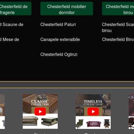
Chesterfield de
Chesterfield mobilier
Chesterfield mo
fragerie
dormitor
birou
ld Scaune de
Chesterfield Paturi
Chesterfield Sc
birou
ld Mese de
Canapele extensibile
Chesterfield Biro
Chesterfield Oglinzi