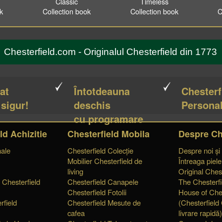
Classic
Timeless
ok
Collection book
Collection book
C
Chesterfield.com - Originalul Chesterfield din 1773
cat
Întotdeauna
Chesterf
 sigur!
deschis
Personal
cu programare
ld Achizitie
Chesterfield Mobila
Despre Ch
nale
Chesterfield Colecție
Despre noi și
Mobilier Chesterfield de
Întreaga piel
living
Original Chest
 Chesterfield
Chesterfield Canapele
The Chesterfi
Chesterfield Fotolii
House of Ches
rfield
Chesterfield Mesute de
(Chesterfield
cafea
livrare rapidă)