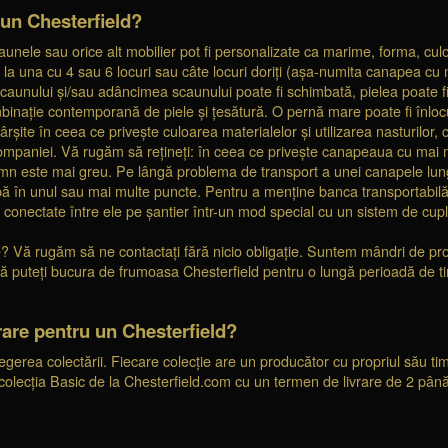
 un Chesterfield?
unele sau orice alt mobilier pot fi personalizate ca marime, forma, culo
 la una cu 4 sau 6 locuri sau câte locuri doriți (așa-numita canapea cu m
aunului și/sau adâncimea scaunului poate fi schimbată, pielea poate fi î
inație contemporană de piele și țesătură. O pernă mare poate fi înlocu
rșite în ceea ce privește culoarea materialelor și utilizarea nasturilor, cu
ompaniei. Vă rugăm să rețineți: în ceea ce privește canapeaua cu mai mu
mn este mai greu. Pe lângă problema de transport a unei canapele lungi
rupă în unul sau mai multe puncte. Pentru a menține banca transportabilă
t conectate între ele pe șantier într-un mod special cu un sistem de cup
le? Vă rugăm să ne contactați fără nicio obligație. Suntem mândri de pr
să vă puteți bucura de frumoasa Chesterfield pentru o lungă perioadă de t
rare pentru un Chesterfield?
egerea colectării. Fiecare colecție are un producător cu propriul său t
 colecția Basic de la Chesterfield.com cu un termen de livrare de 2 pân