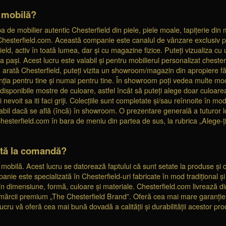
 mobilă?
de mobilier autentic Chesterfield din piele, piele moale, tapițerie din m
 Chesterfield.com. Această companie este canalul de vânzare exclusiv 
d, activ în toată lumea, dar și cu magazine fizice. Puteți vizualiza cu uș
pași. Acest lucru este valabil și pentru mobilierul personalizat chesterfi
 arată Chesterfield, puteți vizita un showroom/magazin din apropiere f
nția pentru tine și numai pentru tine. În showroom poți vedea multe mode
 disponibile mostre de culoare, astfel încât să puteți alege doar culoar
evoit sa iti faci griji. Colecțiile sunt completate și/sau reînnoite în m
ealabil dacă se află (încă) în showroom. O prezentare generală a tuturor
 Chesterfield.com în bara de meniu din partea de sus, la rubrica „Alege-ț
zată la comandă?
 mobilă. Acest lucru se datorează faptului că sunt setate la produse și
panie este specializată în Chesterfield-uri fabricate în mod tradițional și
 în dimensiune, formă, culoare și materiale. Chesterfield.com livrează d
le mărcii premium „The Chesterfield Brand”. Oferă cea mai mare garanție
lucru vă oferă cea mai bună dovadă a calității și durabilității acestor pr