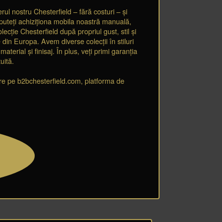
rul nostru Chesterfield – fără costuri – și
, puteți achiziționa mobila noastră manuală,
lecție Chesterfield după propriul gust, stil și
in Europa. Avem diverse colecții în stiluri
terial și finisaj. În plus, veți primi garanția
uită.
vire pe b2bchesterfield.com, platforma de