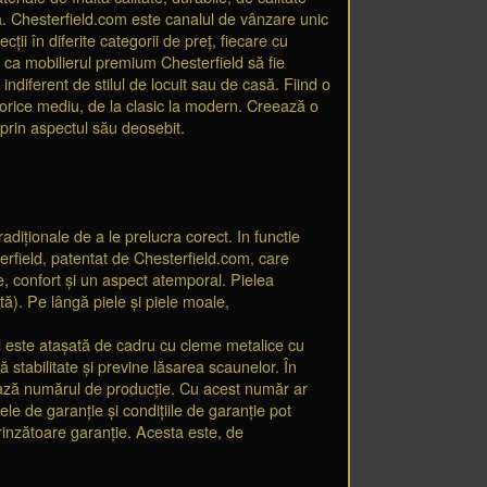
ă. Chesterfield.com este canalul de vânzare unic
ții în diferite categorii de preț, fiecare cu
ce ca mobilierul premium Chesterfield să fie
indiferent de stilul de locuit sau de casă. Fiind o
n orice mediu, de la clasic la modern. Creează o
 prin aspectul său deosebit.
adiționale de a le prelucra corect. In functie
erfield, patentat de Chesterfield.com, care
e, confort și un aspect atemporal. Pielea
tă). Pe lângă piele și piele moale,
l este atașată de cadru cu cleme metalice cu
 stabilitate și previne lăsarea scaunelor. În
nează numărul de producție. Cu acest număr ar
ele de garanție și condițiile de garanție pot
prinzătoare garanție. Acesta este, de