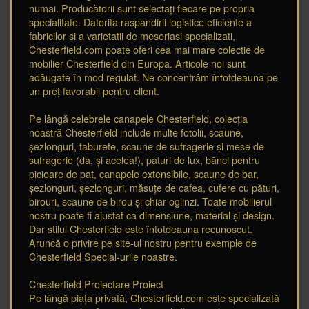
numai. Producătorii sunt selectați fiecare pe propria
specialitate. Datorita raspandirii logistice eficiente a
fabricilor si a varietatii de meseriasi specializati,
Chesterfield.com poate oferi cea mai mare colectie de
mobilier Chesterfield din Europa. Articole noi sunt
adăugate în mod regulat. Ne concentrăm întotdeauna pe
un preț favorabil pentru client.
Pe lângă celebrele canapele Chesterfield, colecția
noastră Chesterfield include multe fotolii, scaune,
șezlonguri, taburete, scaune de sufragerie și mese de
sufragerie (da, și acelea!), paturi de lux, bănci pentru
picioare de pat, canapele extensibile, scaune de bar,
șezlonguri, șezlonguri, măsuțe de cafea, cufere cu pături,
birouri, scaune de birou și chiar oglinzi. Toate mobilierul
nostru poate fi ajustat ca dimensiune, material și design.
Dar stilul Chesterfield este întotdeauna recunoscut.
Aruncă o privire pe site-ul nostru pentru exemple de
Chesterfield Special-urile noastre.
Chesterfield Proiectare Proiect
Pe lângă piața privată, Chesterfield.com este specializată