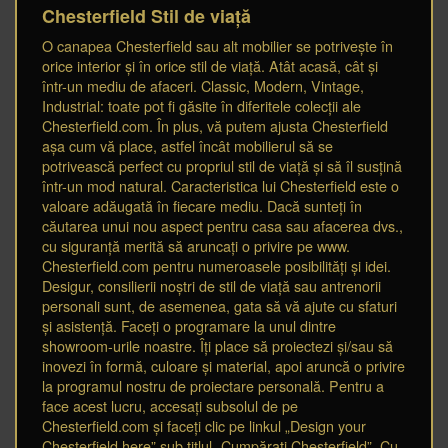
Chesterfield Stil de viață
O canapea Chesterfield sau alt mobilier se potrivește în
orice interior și în orice stil de viață. Atât acasă, cât și
într-un mediu de afaceri. Classic, Modern, Vintage,
Industrial: toate pot fi găsite în diferitele colecții ale
Chesterfield.com. În plus, vă putem ajusta Chesterfield
așa cum vă place, astfel încât mobilierul să se
potrivească perfect cu propriul stil de viață și să îl susțină
într-un mod natural. Caracteristica lui Chesterfield este o
valoare adăugată în fiecare mediu. Dacă sunteți în
căutarea unui nou aspect pentru casa sau afacerea dvs.,
cu siguranță merită să aruncați o privire pe www.
Chesterfield.com pentru numeroasele posibilități și idei.
Desigur, consilierii noștri de stil de viață sau antrenorii
personali sunt, de asemenea, gata să vă ajute cu sfaturi
și asistență. Faceți o programare la unul dintre
showroom-urile noastre. Îți place să proiectezi și/sau să
inovezi în formă, culoare și material, apoi aruncă o privire
la programul nostru de proiectare personală. Pentru a
face acest lucru, accesați subsolul de pe
Chesterfield.com și faceți clic pe linkul „Design your
Chesterfield here” sub titlul „Cumpărați Chesterfield”. Cu