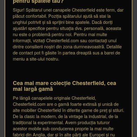
pentru spatele tău?
Sigur! Spătarul unei canapele Chesterfield este ferm, dar
plăcut confortabil. Poziția spătarului ajută să stai la
unghiul potrivit și să sprijini bine spatele. Dacă doriți
ajustări specifice pentru situația dvs. personală, aceasta
nu este o problemă pentru noi. Pentru mai multe
informații, vizitați Chesterfield.com sau contactați unul
dintre consilierii noștri din zona dumneavoastră. Detaliile
de contact pot fi găsite în partea dreaptă sus a barei de
meniu a site-ului nostru.
Cea mai mare colecție Chesterfield, cea
mai largă gamă
Pe lângă canapelele originale Chesterfield,
Chesterfield.com are o gamă foarte extinsă și unică de
alte mobilier Chesterfield în diferite game de preț și stiluri.
De la clasic la modern, de la vintage la industrial, de la
tradițional la experimental. Avem producția tuturor
acestor mobile sub conducerea proprie la mai multe
fabrici din Anglia, dar și în alte părți ale Europei și nu