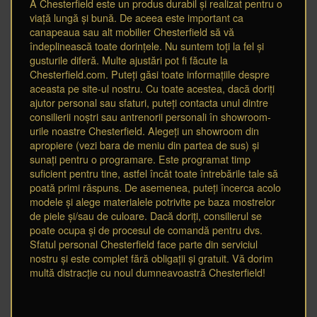
A Chesterfield este un produs durabil și realizat pentru o
viață lungă și bună. De aceea este important ca
canapeaua sau alt mobilier Chesterfield să vă
îndeplinească toate dorințele. Nu suntem toți la fel și
gusturile diferă. Multe ajustări pot fi făcute la
Chesterfield.com. Puteți găsi toate informațiile despre
aceasta pe site-ul nostru. Cu toate acestea, dacă doriți
ajutor personal sau sfaturi, puteți contacta unul dintre
consilierii noștri sau antrenorii personali în showroom-
urile noastre Chesterfield. Alegeți un showroom din
apropiere (vezi bara de meniu din partea de sus) și
sunați pentru o programare. Este programat timp
suficient pentru tine, astfel încât toate întrebările tale să
poată primi răspuns. De asemenea, puteți încerca acolo
modele și alege materialele potrivite pe baza mostrelor
de piele și/sau de culoare. Dacă doriți, consilierul se
poate ocupa și de procesul de comandă pentru dvs.
Sfatul personal Chesterfield face parte din serviciul
nostru și este complet fără obligații și gratuit. Vă dorim
multă distracție cu noul dumneavoastră Chesterfield!