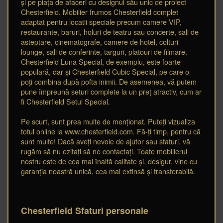
și pe piața de afaceri cu designul său unic de proiect
Chesterfield. Mobilier frumos Chesterfield complet
adaptat pentru locatii speciale precum camere VIP,
restaurante, baruri, holuri de teatru sau concerte, sali de
asteptare, cinematografe, camere de hotel, colturi
lounge, sali de conferinte, targuri, platouri de filmare.
Chesterfield Luna Special, de exemplu, este foarte
populară, dar și Chesterfield Cubic Special, pe care o
poți combina după pofta inimii. De asemenea, vă putem
pune împreună seturi complete la un preț atractiv, cum ar
fi Chesterfield Setul Special.
Pe scurt, sunt prea multe de menționat. Puteți vizualiza
totul online la www.chesterfield.com. Fă-ți timp, pentru că
sunt multe! Dacă aveți nevoie de ajutor sau sfaturi, vă
rugăm să nu ezitați să ne contactați. Toate mobilierul
nostru este de cea mai înaltă calitate și, desigur, vine cu
garanția noastră unică, cea mai extinsă și transferabilă.
Chesterfield Sfaturi personale