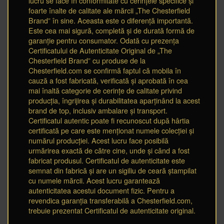
lucru se face în conformitate cu cerințele specifice și
foarte înalte de calitate ale mărcii „The Chesterfield
Brand” în sine. Aceasta este o diferență importantă.
Este cea mai sigură, completă și de durată formă de
garanție pentru consumator. Odată cu prezența
Certificatului de Autenticitate Original de „The
Chesterfield Brand” cu produse de la
Chesterfield.com se confirmă faptul că mobila în
cauză a fost fabricată, verificată și aprobată în cea
mai înaltă categorie de cerințe de calitate privind
producția, îngrijirea și durabilitatea aparținând la acest
brand de top, inclusiv ambalare și transport.
Certificatul autentic poate fi recunoscut după hârtia
certificată pe care este menționat numele colecției și
numărul producției. Acest lucru face posibilă
urmărirea exactă de către cine, unde și când a fost
fabricat produsul. Certificatul de autenticitate este
semnat din fabrică și are un sigiliu de ceară ștampilat
cu numele mărcii. Acest lucru garantează
autenticitatea acestui document fizic. Pentru a
revendica garanția transferabilă a Chesterfield.com,
trebuie prezentat Certificatul de autenticitate original.