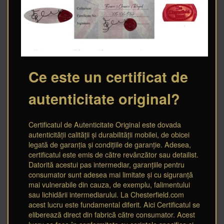
Ce este un certificat de
autenticitate original?
Certificatul de Autenticitate Original este dovada
autenticității calității și durabilității mobilei, de obicei
legată de garanția și condițiile de garanție. Adesea,
certificatul este emis de către revânzător sau detailist.
Datorită acestui pas intermediar, garanțiile pentru
consumator sunt adesea mai limitate și cu siguranță
mai vulnerabile din cauza, de exemplu, falimentului
sau lichidării intermediarului. La Chesterfield.com
acest lucru este fundamental diferit. Aici Certificatul se
eliberează direct din fabrică către consumator. Acest