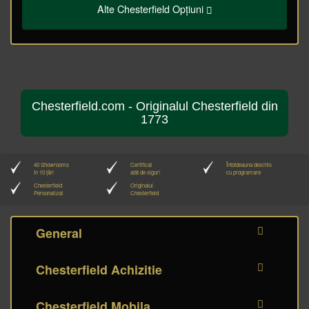
Alte Chesterfield Opțiuni
Chesterfield.com - Originalul Chesterfield din
1773
40 Showrooms
Certificat
Întotdeauna deschis
în 10 țări
atât de sigur!
cu programare
Chesterfield
Originalul
Personalizat
Chesterfield
General
Chesterfield Achizitie
Chesterfield Mobila