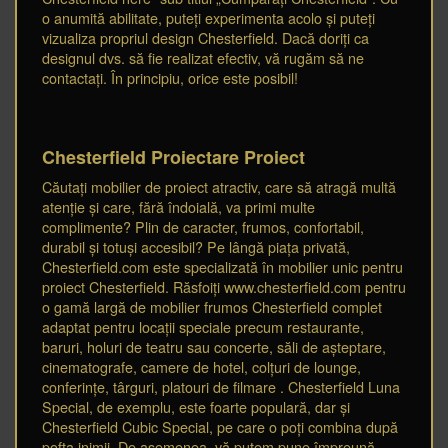
o anumită abilitate, puteți experimenta acolo și puteți
vizualiza propriul design Chesterfield. Dacă doriți ca
designul dvs. să fie realizat efectiv, vă rugăm să ne
contactați. În principiu, orice este posibil!
Chesterfield Proiectare Proiect
Căutați mobilier de proiect atractiv, care să atragă multă
atenție și care, fără îndoială, va primi multe
complimente? Plin de caracter, frumos, confortabil,
durabil și totuși accesibil? Pe lângă piața privată,
Chesterfield.com este specializată în mobilier unic pentru
proiect Chesterfield. Răsfoiți www.chesterfield.com pentru
o gamă largă de mobilier frumos Chesterfield complet
adaptat pentru locații speciale precum restaurante,
baruri, holuri de teatru sau concerte, săli de așteptare,
cinematografe, camere de hotel, colțuri de lounge,
conferințe, târguri, platouri de filmare . Chesterfield Luna
Special, de exemplu, este foarte populară, dar și
Chesterfield Cubic Special, pe care o poți combina după
pofta inimii. De asemenea, vă putem pune împreună