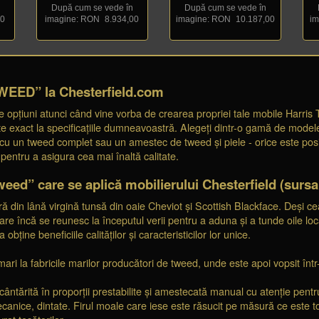
După cum se vede în
După cum se vede în
00
imagine: RON
_
8.934,00
imagine: RON
_
10.187,00
im
WEED” la Chesterfield.com
 opțiuni atunci când vine vorba de crearea propriei tale mobile Harris
e exact la specificațiile dumneavoastră. Alegeți dintr-o gamă de modele
cu un tweed complet sau un amestec de tweed și piele - orice este posi
pentru a asigura cea mai înaltă calitate.
eed” care se aplică mobilierului Chesterfield (sursa
 din lână virgină tunsă din oaie Cheviot și Scottish Blackface. Deși cea
ulare încă se reunesc la începutul verii pentru a aduna și a tunde oile l
ține beneficiile calităților și caracteristicilor lor unice.
 mari la fabricile marilor producători de tweed, unde este apoi vopsit înt
cântărită în proporții prestabilite și amestecată manual cu atenție pentr
ecanice, dintate. Firul moale care iese este răsucit pe măsură ce este t