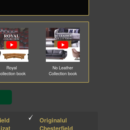
Royal
No Leather
ollection book
Collection book
ield
Originalul
izat
Chesterfield