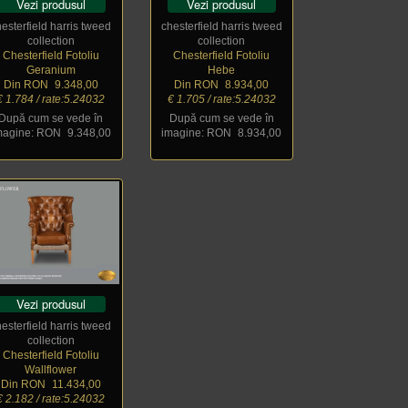
Vezi produsul
Vezi produsul
hesterfield harris tweed
chesterfield harris tweed
collection
collection
Chesterfield Fotoliu
Chesterfield Fotoliu
Geranium
Hebe
Din RON
_
9.348,00
Din RON
_
8.934,00
€ 1.784 / rate:5.24032
€ 1.705 / rate:5.24032
După cum se vede în
După cum se vede în
magine: RON
_
9.348,00
imagine: RON
_
8.934,00
Vezi produsul
hesterfield harris tweed
collection
Chesterfield Fotoliu
Wallflower
Din RON
_
11.434,00
€ 2.182 / rate:5.24032