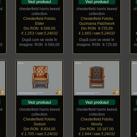
Vezi produsul
Vezi produsul
ed
chesterfield harris tweed
chesterfield harris tweed
c
collection
collection
Chesterfield Fotoliu
Chesterfield Fotoliu
Elder
Guzmania Patchwork
Din RON
_
6.566,00
Din RON
_
8.725,00
2
€ 1.253 / rate:5.24032
€ 1.665 / rate:5.24032
După cum se vede în
După cum se vede în
00
imagine: RON
_
6.566,00
imagine: RON
_
8.725,00
i
Vezi produsul
Vezi produsul
ed
chesterfield harris tweed
chesterfield harris tweed
c
collection
collection
Chesterfield Fotoliu
Chesterfield Fotoliu
Sedum
Woolly
Din RON
_
8.934,00
Din RON
_
10.187,00
2
€ 1.705 / rate:5.24032
€ 1.944 / rate:5.24032