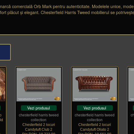
marcă comercială Orb Mark pentru autenticitate. Modelele unice, modelele
t plăcut și elegant. Chesterfield Harris Tweed mobilierul se potrivește o
Vezi produsul
Vezi produsul
o
chesterfield harris tweed
chesterfield harris tweed
c
ld
collection
collection
Chesterfield 2 locuri
Chesterfield 2 locuri
Candytuft Club 2
Candytuft Oliato 2