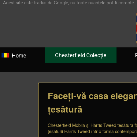
Acest site este tradus de Google, nu toate nuanțele pot fi corecte.
Chesterfield Colecție
Prog
Home
Faceți-vă casa elegan
țesătură
Chesterfield Mobila și Harris Tweed țesătura fa
țesăturii Harris Tweed într-o formă contempor