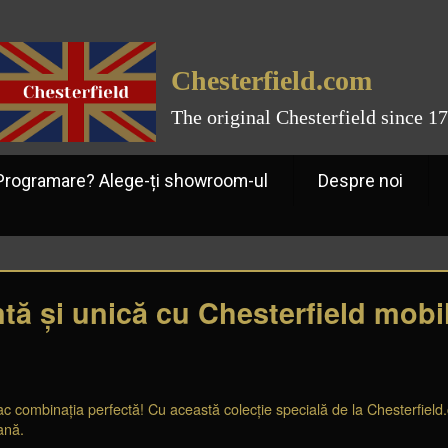
Chesterfield.com
The original Chesterfield since 1
ramare? Alege-ți showroom-ul
Despre noi
tă și unică cu Chesterfield mobil
c combinația perfectă! Cu această colecție specială de la Chesterfield.co
ană.