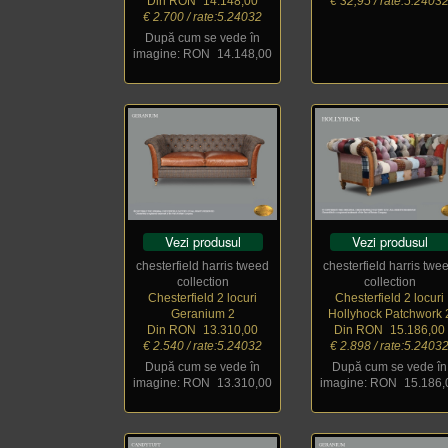
Din RON
_
14.148,00
€ 32,95 / rate:5.2403
€ 2.700 / rate:5.24032
După cum se vede în
imagine: RON
_
14.148,00
Vezi produsul
Vezi produsul
chesterfield harris tweed
chesterfield harris twe
collection
collection
Chesterfield 2 locuri
Chesterfield 2 locuri
Geranium 2
Hollyhock Patchwork 
Din RON
_
13.310,00
Din RON
_
15.186,00
€ 2.540 / rate:5.24032
€ 2.898 / rate:5.2403
După cum se vede în
După cum se vede în
imagine: RON
_
13.310,00
imagine: RON
_
15.186,