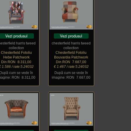
Vezi produsul
Vezi produsul
hesterfield harris tweed
chesterfield harris tweed
collection
collection
Chesterfield Fotoliu
Chesterfield Fotoliu
Hebe Patchwork
Bouvardia Patchwork
Din RON
_
8.311,00
Din RON
_
7.687,00
€ 1.586 / rate:5.24032
€ 1.467 / rate:5.24032
După cum se vede în
După cum se vede în
magine: RON
_
8.311,00
imagine: RON
_
7.687,00