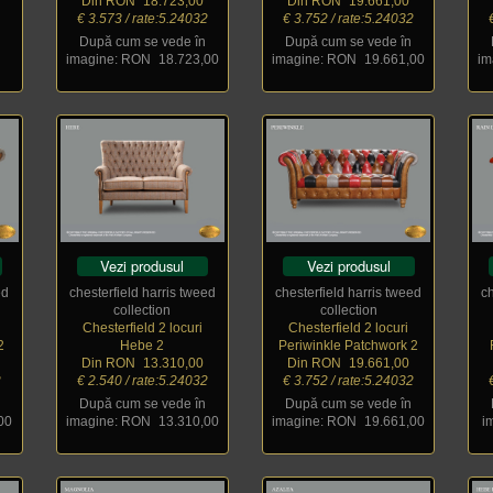
2
Din RON
_
18.723,00
Din RON
_
19.661,00
€ 3.573 / rate:5.24032
€ 3.752 / rate:5.24032
După cum se vede în
După cum se vede în
imagine: RON
_
18.723,00
imagine: RON
_
19.661,00
im
Vezi produsul
Vezi produsul
ed
chesterfield harris tweed
chesterfield harris tweed
c
collection
collection
Chesterfield 2 locuri
Chesterfield 2 locuri
2
Hebe 2
Periwinkle Patchwork 2
Din RON
_
13.310,00
Din RON
_
19.661,00
2
€ 2.540 / rate:5.24032
€ 3.752 / rate:5.24032
După cum se vede în
După cum se vede în
00
imagine: RON
_
13.310,00
imagine: RON
_
19.661,00
i