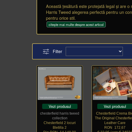
Această țesătură este protejată legal și are o 
Harris Tweed alegerea perfectă pentru un confor
pentru orice stil.
Filter
Vezi produsul
Vezi produsul
chesterfield harris tweed
Chesterfield Crema Bi
collection
The Original Chesterfie
Chesterfield 2 locuri
Leather Care
Bletilla 2
RON
_
172,67