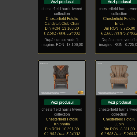
Vezi produsul
Vezi produsul
chesterfield harris tweed
chesterfield harris twe
collection
collection
Chesterfield Fotoliu
Chesterfield Fotoliu
Candytuft Club Chair
Erica
Din RON
_
13.106,00
Din RON
_
8.725,00
€ 2.501 / rate:5.24032
€ 1.665 / rate:5.2403
După cum se vede în
După cum se vede în
imagine: RON
_
13.106,00
imagine: RON
_
8.725,
Vezi produsul
Vezi produsul
chesterfield harris tweed
chesterfield harris twe
collection
collection
Chesterfield Fotoliu
Chesterfield Fotoliu
Kniphofia
Lupin
Din RON
_
10.391,00
Din RON
_
8.311,00
€ 1.983 / rate:5.24032
€ 1.586 / rate:5.2403