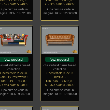
Din RON
_
18.723,00
Din RON
_
12.063,00
€ 3.573 / rate:5.24032
€ 2.302 / rate:5.24032
După cum se vede în
După cum se vede în
agine: RON
_
18.723,00
imagine: RON
_
12.063,00
Vezi produsul
Vezi produsul
hesterfield harris tweed
chesterfield harris tweed
collection
collection
Chesterfield 2 locuri
Chesterfield 3 locuri
Rain Lily Patchwork 2
Bletilla 3
Din RON
_
9.767,00
Din RON
_
17.686,00
€ 1.864 / rate:5.24032
€ 3.375 / rate:5.24032
După cum se vede în
După cum se vede în
magine: RON
_
9.767,00
imagine: RON
_
17.686,00