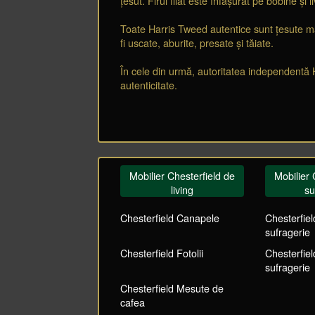
țesut. Firul filat este înfășurat pe bobine și li
Toate Harris Tweed autentice sunt țesute man
fi uscate, aburite, presate și tăiate.
În cele din urmă, autoritatea independentă 
autenticitate.
Mobilier Chesterfield de
Mobilier 
living
su
Chesterfield Canapele
Chesterfie
sufragerie
Chesterfield Fotolii
Chesterfie
sufragerie
Chesterfield Mesute de
cafea