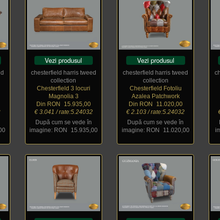
Vezi produsul
Vezi produsul
ed
chesterfield harris tweed
chesterfield harris tweed
c
collection
collection
Chesterfield 3 locuri
Chesterfield Fotoliu
Magnolia 3
Azalea Patchwork
Din RON
_
15.935,00
Din RON
_
11.020,00
2
€ 3.041 / rate:5.24032
€ 2.103 / rate:5.24032
După cum se vede în
După cum se vede în
00
imagine: RON
_
15.935,00
imagine: RON
_
11.020,00
i