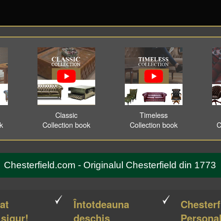
Classic
Timeless
ok
Collection book
Collection book
C
Chesterfield.com - Originalul Chesterfield din 1773
cat
Întotdeauna
Chesterf
 sigur!
deschis
Personal