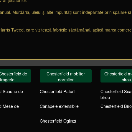
vrat țesătorilor.
ual. Murdăria, uleiul și alte impurități sunt îndepărtate prin spălare și
Harris Tweed, care vizitează fabricile săptămânal, aplică marca comerci
Chesterfield de
Chesterfield mobilier
Chesterfield mo
fragerie
dormitor
birou
ld Scaune de
Chesterfield Paturi
Chesterfield Sc
birou
ld Mese de
Canapele extensibile
Chesterfield Biro
Chesterfield Oglinzi