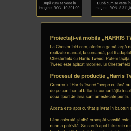
După cum se vede în
După cum se vede în
imagine: RON
_
10.391,00
imagine: RON
_
8.311,
Proiectați-vă mobila „HARRIS T
La Chesterfield.com, oferim o gamă largă de
realizate manual, la comandă, pot fi adaptat
Chesterfield cu Harris Tweed. Putem tapița 
Tweed este aplicat mobilierului Chesterfield 
Procesul de producție „Harris Tw
Crearea lui Harris Tweed începe cu lână pură
de pe continentul britanic, comunitățile ins
două tipuri de lână sunt amestecate pentru a ob
Acesta este apoi curățat și livrat în baloturi
Lâna colorată și albă proaspăt vopsită este 
nuanța potrivită. Se cardă apoi între role m