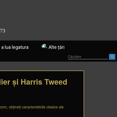
773
a lua legatura
Alte țări
ier și Harris Tweed
m, obțineți caracteristicile clasice ale