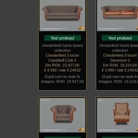
Vezi produsul
Vezi produsul
chesterfield harris tweed
chesterfield harris twe
collection
collection
Chesterfield 3 locuri
Chesterfield 3 locuri
Candytuft Club 3
Geranium 3
Din RON
_
23.927,00
Din RON
_
16.224,00
€ 4.566 / rate:5.24032
€ 3.096 / rate:5.2403
După cum se vede în
După cum se vede în
imagine: RON
_
23.927,00
imagine: RON
_
16.224,