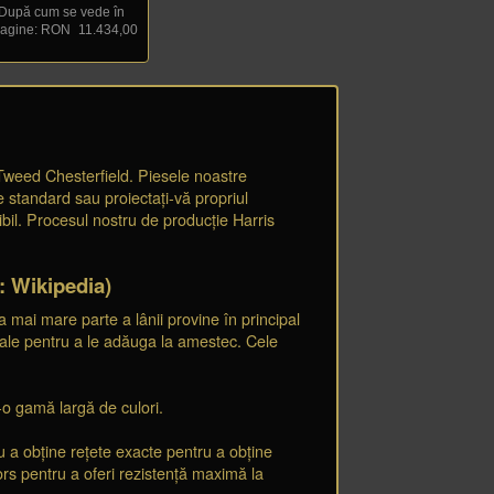
După cum se vede în
agine: RON
_
11.434,00
 Tweed Chesterfield. Piesele noastre
 standard sau proiectați-vă propriul
bil. Procesul nostru de producție Harris
: Wikipedia)
 mai mare parte a lânii provine în principal
ocale pentru a le adăuga la amestec. Cele
r-o gamă largă de culori.
u a obține rețete exacte pentru a obține
ors pentru a oferi rezistență maximă la