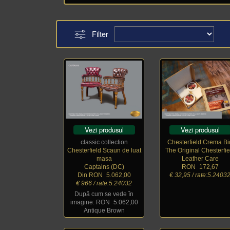
Filter
Vezi produsul
Vezi produsul
classic collection
Chesterfield Crema Bi
Chesterfield Scaun de luat
The Original Chesterfie
masa
Leather Care
Captains (DC)
RON
_
172,67
Din RON
_
5.062,00
€ 32,95 / rate:5.2403
€ 966 / rate:5.24032
După cum se vede în
imagine: RON
_
5.062,00
Antique Brown