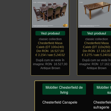
Vezi produsul
Vezi produsul
classic collection
classic collection
Chesterfield Masa
Chesterfield Masa
Caleb (DT 100x240)
Caleb (DT 110x260)
Din RON
_
16.527,00
Din RON
_
17.162,00
€ 3.154 / rate:5.24032
€ 3.275 / rate:5.2403
După cum se vede în
După cum se vede în
imagine: RON
_
16.527,00
imagine: RON
_
17.162,
Antique Brown
Antique Brown
Mobilier Chesterfield de
Mobilier 
living
su
Chesterfield Canapele
Chesterfie
sufragerie