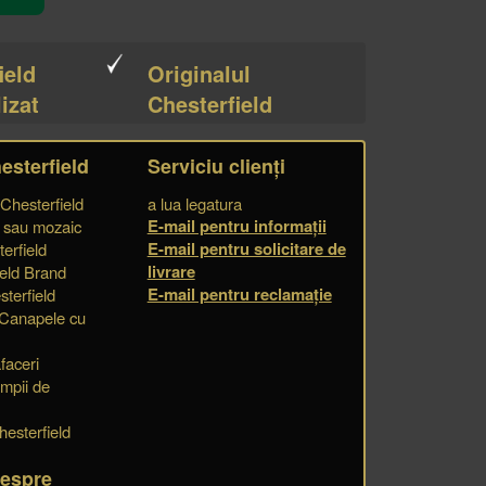
ield
Originalul
izat
Chesterfield
esterfield
Serviciu clienți
 Chesterfield
a lua legatura
E-mail pentru informații
e sau mozaic
E-mail pentru solicitare de
erfield
livrare
eld Brand
E-mail pentru reclamație
terfield
 Canapele cu
faceri
impii de
hesterfield
despre