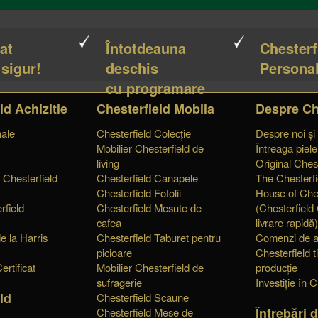
cat
Întotdeauna
Chesterf
 sigur!
deschis
Personal
cu programare
ld Achizitie
Chesterfield Mobila
Despre Ch
nale
Chesterfield Colecție
Despre noi și
Mobilier Chesterfield de
Întreaga piel
living
Original Chest
 Chesterfield
Chesterfield Canapele
The Chesterfi
Chesterfield Fotolii
House of Ches
rfield
Chesterfield Mesute de
(Chesterfield
cafea
livrare rapidă)
e la Harris
Chesterfield Taburet pentru
Comenzi de a
picioare
Chesterfield t
ertificat
Mobilier Chesterfield de
producție
sufragerie
Investiție în C
ld
Chesterfield Scaune
Întrebări 
Chesterfield Mese de
e