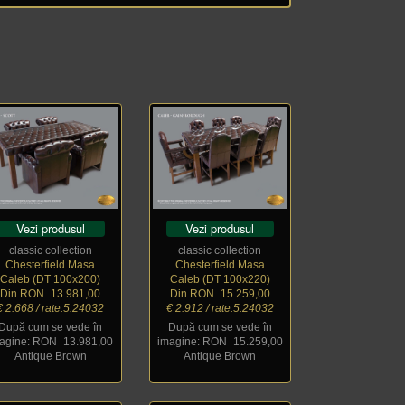
Vezi produsul
Vezi produsul
classic collection
classic collection
Chesterfield Masa
Chesterfield Masa
Caleb (DT 100x200)
Caleb (DT 100x220)
Din RON
_
13.981,00
Din RON
_
15.259,00
€ 2.668 / rate:5.24032
€ 2.912 / rate:5.24032
După cum se vede în
După cum se vede în
agine: RON
_
13.981,00
imagine: RON
_
15.259,00
Antique Brown
Antique Brown