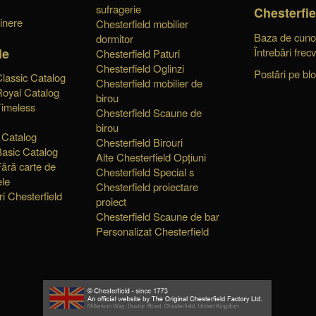
sufragerie
Chesterfie
tinere
Chesterfield mobilier
Baza de cunoș
dormitor
le
Întrebări frec
Chesterfield Paturi
Chesterfield Oglinzi
Postări pe bl
Classic Catalog
Chesterfield mobilier de
Royal Catalog
birou
Timeless
Chesterfield Scaune de
birou
 Catalog
Chesterfield Birouri
Basic Catalog
Alte Chesterfield Opțiuni
Fără carte de
Chesterfield Special s
ele
Chesterfield proiectare
ri Chesterfield
proiect
Chesterfield Scaune de bar
Personalizat Chesterfield