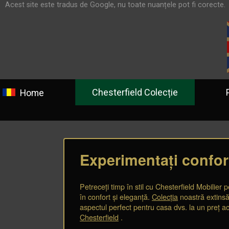
Acest site este tradus de Google, nu toate nuanțele pot fi corecte.
Chesterfield Colecție
Prog
Home
Experimentați confort
Petreceți timp în stil cu Chesterfield Mobilie
în confort și eleganță.
Colecția
noastră extinsă
aspectul perfect pentru casa dvs. la un preț ac
Chesterfield
.