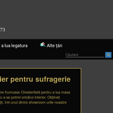
773
a lua legatura
Alte țări
ier pentru sufragerie
caune frumoase Chesterfield pentru a lua masa
 a se potrivi oricărui interior. Obțineți
ții, într-unul dintre showroom-urile noastre