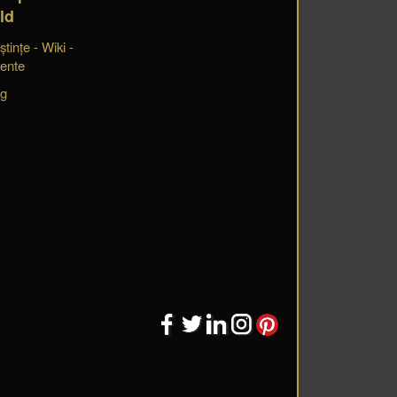
ld
tințe - Wiki -
vente
og