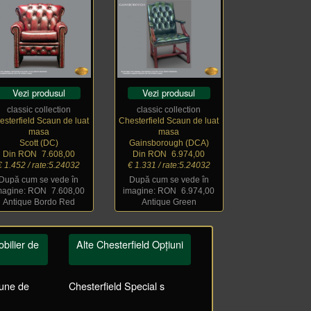
Vezi produsul
Vezi produsul
classic collection
classic collection
esterfield Scaun de luat
Chesterfield Scaun de luat
masa
masa
Scott (DC)
Gainsborough (DCA)
Din RON
_
7.608,00
Din RON
_
6.974,00
€ 1.452 / rate:5.24032
€ 1.331 / rate:5.24032
După cum se vede în
După cum se vede în
magine: RON
_
7.608,00
imagine: RON
_
6.974,00
Antique Bordo Red
Antique Green
bilier de
Alte Chesterfield Opțiuni
aune de
Chesterfield Special s