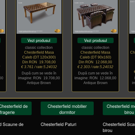
Vezi produsul
Vezi produsul
classic collection
classic collection
Chesterfield Masa
Chesterfield Masa
Ch
Caleb (DT 120x300)
Caleb (DT 90x160)
Din RON
_
19.708,00
Din RON
_
12.068,00
2
€ 3.761 / rate:5.24032
€ 2.303 / rate:5.24032
După cum se vede în
După cum se vede în
00
imagine: RON
_
19.708,00
imagine: RON
_
12.068,00
Antique Brown
Antique Brown
i
Chesterfield de
Chesterfield mobilier
Chesterfield mo
fragerie
dormitor
birou
ld Scaune de
Chesterfield Paturi
Chesterfield Sc
birou