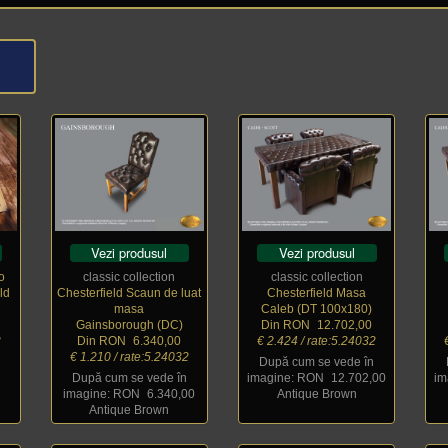
Vezi produsul
Vezi produsul
o
classic collection
classic collection
ld
Chesterfield Scaun de luat
Chesterfield Masa
masa
Caleb (DT 100x180)
Gainsborough (DC)
Din RON
_
12.702,00
2
Din RON
_
6.340,00
€ 2.424 / rate:5.24032
€ 1.210 / rate:5.24032
După cum se vede în
După cum se vede în
imagine: RON
_
12.702,00
im
imagine: RON
_
6.340,00
Antique Brown
Antique Brown