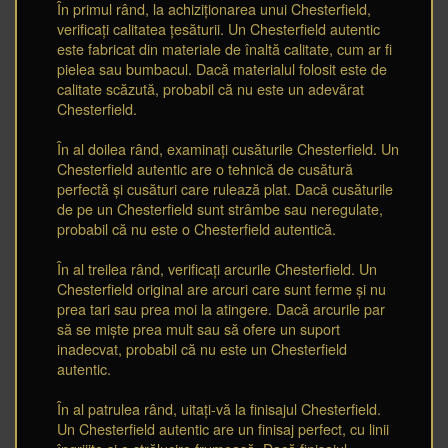
În primul rând, la achiziționarea unui Chesterfield,
verificați calitatea țesăturii. Un Chesterfield autentic
este fabricat din materiale de înaltă calitate, cum ar fi
pielea sau bumbacul. Dacă materialul folosit este de
calitate scăzută, probabil că nu este un adevărat
Chesterfield.
În al doilea rând, examinați cusăturile Chesterfield. Un
Chesterfield autentic are o tehnică de cusătură
perfectă și cusături care rulează plat. Dacă cusăturile
de pe un Chesterfield sunt strâmbe sau neregulate,
probabil că nu este o Chesterfield autentică.
În al treilea rând, verificați arcurile Chesterfield. Un
Chesterfield original are arcuri care sunt ferme și nu
prea tari sau prea moi la atingere. Dacă arcurile par
să se miște prea mult sau să ofere un suport
inadecvat, probabil că nu este un Chesterfield
autentic.
În al patrulea rând, uitați-vă la finisajul Chesterfield.
Un Chesterfield autentic are un finisaj perfect, cu linii