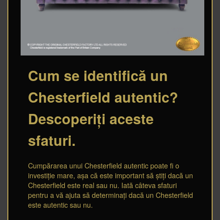
Cum se identifică un
Chesterfield autentic?
Descoperiți aceste
sfaturi.
Cumpărarea unui Chesterfield autentic poate fi o
investiție mare, așa că este important să știți dacă un
Chesterfield este real sau nu. Iată câteva sfaturi
pentru a vă ajuta să determinați dacă un Chesterfield
este autentic sau nu.