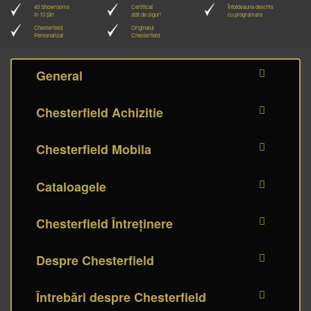
40 Showrooms
Certificat
Întotdeauna deschis
în 10 țări
atât de sigur!
cu programare
Chesterfield
Originalul
Personalizat
Chesterfield
General
Chesterfield Achizitie
Chesterfield Mobila
Cataloagele
Chesterfield Întreținere
Despre Chesterfield
Întrebări despre Chesterfield