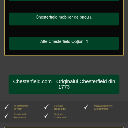
Chesterfield mobilier de birou
Alte Chesterfield Opțiuni
Chesterfield.com - Originalul Chesterfield din
1773
40 Showrooms
Certificat
Întotdeauna deschis
în 10 țări
atât de sigur!
cu programare
Chesterfield
Originalul
Personalizat
Chesterfield