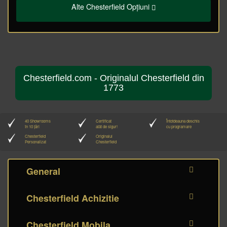
Alte Chesterfield Opțiuni
Chesterfield.com - Originalul Chesterfield din
1773
40 Showrooms
Certificat
Întotdeauna deschis
în 10 țări
atât de sigur!
cu programare
Chesterfield
Originalul
Personalizat
Chesterfield
General
Chesterfield Achizitie
Chesterfield Mobila