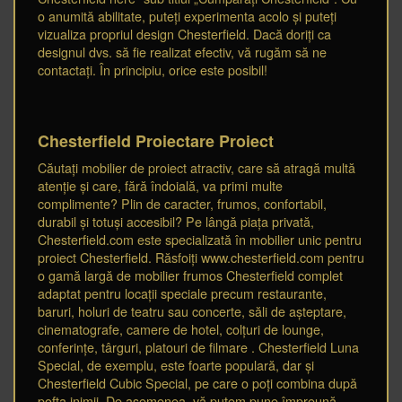
o anumită abilitate, puteți experimenta acolo și puteți
vizualiza propriul design Chesterfield. Dacă doriți ca
designul dvs. să fie realizat efectiv, vă rugăm să ne
contactați. În principiu, orice este posibil!
Chesterfield Proiectare Proiect
Căutați mobilier de proiect atractiv, care să atragă multă
atenție și care, fără îndoială, va primi multe
complimente? Plin de caracter, frumos, confortabil,
durabil și totuși accesibil? Pe lângă piața privată,
Chesterfield.com este specializată în mobilier unic pentru
proiect Chesterfield. Răsfoiți www.chesterfield.com pentru
o gamă largă de mobilier frumos Chesterfield complet
adaptat pentru locații speciale precum restaurante,
baruri, holuri de teatru sau concerte, săli de așteptare,
cinematografe, camere de hotel, colțuri de lounge,
conferințe, târguri, platouri de filmare . Chesterfield Luna
Special, de exemplu, este foarte populară, dar și
Chesterfield Cubic Special, pe care o poți combina după
pofta inimii. De asemenea, vă putem pune împreună