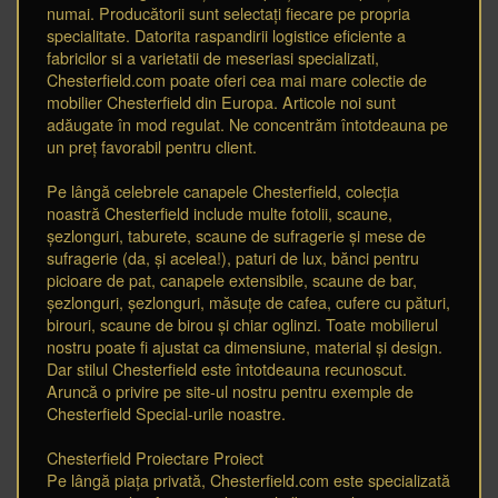
numai. Producătorii sunt selectați fiecare pe propria
specialitate. Datorita raspandirii logistice eficiente a
fabricilor si a varietatii de meseriasi specializati,
Chesterfield.com poate oferi cea mai mare colectie de
mobilier Chesterfield din Europa. Articole noi sunt
adăugate în mod regulat. Ne concentrăm întotdeauna pe
un preț favorabil pentru client.
Pe lângă celebrele canapele Chesterfield, colecția
noastră Chesterfield include multe fotolii, scaune,
șezlonguri, taburete, scaune de sufragerie și mese de
sufragerie (da, și acelea!), paturi de lux, bănci pentru
picioare de pat, canapele extensibile, scaune de bar,
șezlonguri, șezlonguri, măsuțe de cafea, cufere cu pături,
birouri, scaune de birou și chiar oglinzi. Toate mobilierul
nostru poate fi ajustat ca dimensiune, material și design.
Dar stilul Chesterfield este întotdeauna recunoscut.
Aruncă o privire pe site-ul nostru pentru exemple de
Chesterfield Special-urile noastre.
Chesterfield Proiectare Proiect
Pe lângă piața privată, Chesterfield.com este specializată