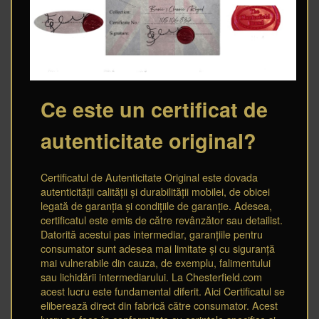
Ce este un certificat de
autenticitate original?
Certificatul de Autenticitate Original este dovada
autenticității calității și durabilității mobilei, de obicei
legată de garanția și condițiile de garanție. Adesea,
certificatul este emis de către revânzător sau detailist.
Datorită acestui pas intermediar, garanțiile pentru
consumator sunt adesea mai limitate și cu siguranță
mai vulnerabile din cauza, de exemplu, falimentului
sau lichidării intermediarului. La Chesterfield.com
acest lucru este fundamental diferit. Aici Certificatul se
eliberează direct din fabrică către consumator. Acest