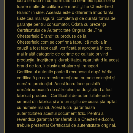
lucru se face în conformitate cu cerințele specifice și
foarte înalte de calitate ale mărcii „The Chesterfield
Brand” în sine. Aceasta este o diferență importantă.
Este cea mai sigură, completă și de durată formă de
garanție pentru consumator. Odată cu prezența
Certificatului de Autenticitate Original de „The
Chesterfield Brand” cu produse de la
Chesterfield.com se confirmă faptul că mobila în
cauză a fost fabricată, verificată și aprobată în cea
mai înaltă categorie de cerințe de calitate privind
producția, îngrijirea și durabilitatea aparținând la acest
brand de top, inclusiv ambalare și transport.
Certificatul autentic poate fi recunoscut după hârtia
certificată pe care este menționat numele colecției și
numărul producției. Acest lucru face posibilă
urmărirea exactă de către cine, unde și când a fost
fabricat produsul. Certificatul de autenticitate este
semnat din fabrică și are un sigiliu de ceară ștampilat
cu numele mărcii. Acest lucru garantează
autenticitatea acestui document fizic. Pentru a
revendica garanția transferabilă a Chesterfield.com,
trebuie prezentat Certificatul de autenticitate original.