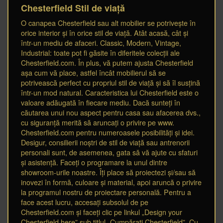
Chesterfield Stil de viață
O canapea Chesterfield sau alt mobilier se potrivește în
orice interior și în orice stil de viață. Atât acasă, cât și
într-un mediu de afaceri. Classic, Modern, Vintage,
Industrial: toate pot fi găsite în diferitele colecții ale
Chesterfield.com. În plus, vă putem ajusta Chesterfield
așa cum vă place, astfel încât mobilierul să se
potrivească perfect cu propriul stil de viață și să îl susțină
într-un mod natural. Caracteristica lui Chesterfield este o
valoare adăugată în fiecare mediu. Dacă sunteți în
căutarea unui nou aspect pentru casa sau afacerea dvs.,
cu siguranță merită să aruncați o privire pe www.
Chesterfield.com pentru numeroasele posibilități și idei.
Desigur, consilierii noștri de stil de viață sau antrenorii
personali sunt, de asemenea, gata să vă ajute cu sfaturi
și asistență. Faceți o programare la unul dintre
showroom-urile noastre. Îți place să proiectezi și/sau să
inovezi în formă, culoare și material, apoi aruncă o privire
la programul nostru de proiectare personală. Pentru a
face acest lucru, accesați subsolul de pe
Chesterfield.com și faceți clic pe linkul „Design your
Chesterfield here” sub titlul „Cumpărați Chesterfield”. Cu