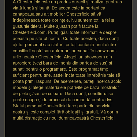
A Chesterfield este un produs durabil și realizat pentru o
viață lungă și bună. De aceea este important ca
canapeaua sau alt mobilier Chesterfield să vă
îndeplinească toate dorințele. Nu suntem toți la fel și
gusturile diferă. Multe ajustări pot fi făcute la
Chesterfield.com. Puteți găsi toate informațiile despre
aceasta pe site-ul nostru. Cu toate acestea, dacă doriți
ajutor personal sau sfaturi, puteți contacta unul dintre
consilierii noștri sau antrenorii personali în showroom-
urile noastre Chesterfield. Alegeți un showroom din
apropiere (vezi bara de meniu din partea de sus) și
sunați pentru o programare. Este programat timp
suficient pentru tine, astfel încât toate întrebările tale să
poată primi răspuns. De asemenea, puteți încerca acolo
modele și alege materialele potrivite pe baza mostrelor
de piele și/sau de culoare. Dacă doriți, consilierul se
poate ocupa și de procesul de comandă pentru dvs.
Sfatul personal Chesterfield face parte din serviciul
nostru și este complet fără obligații și gratuit. Vă dorim
multă distracție cu noul dumneavoastră Chesterfield!