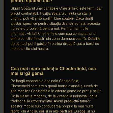
pentru spatele tău?
Sigur! Spătarul unei canapele Chesterfield este ferm, dar
plăcut confortabil. Poziția spătarului ajută să stai la
unghiul potrivit și să sprijini bine spatele. Dacă doriți
ajustări specifice pentru situația dvs. personală, aceasta
nu este o problemă pentru noi. Pentru mai multe
informații, vizitați Chesterfield.com sau contactați unul
dintre consilierii noștri din zona dumneavoastră. Detaliile
de contact pot fi găsite în partea dreaptă sus a barei de
meniu a site-ului nostru.
Cea mai mare colecție Chesterfield, cea
mai largă gamă
Pe lângă canapelele originale Chesterfield,
Chesterfield.com are o gamă foarte extinsă și unică de
alte mobilier Chesterfield în diferite game de preț și stiluri.
De la clasic la modern, de la vintage la industrial, de la
tradițional la experimental. Avem producția tuturor
acestor mobile sub conducerea proprie la mai multe
fabrici din Anglia, dar și în alte părți ale Europei și nu