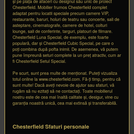
și pe piața de afaceri cu designul său unic de proiect
Chesterfield. Mobilier frumos Chesterfield complet
adaptat pentru locatii speciale precum camere VIP,
restaurante, baruri, holuri de teatru sau concerte, sali de
asteptare, cinematografe, camere de hotel, colturi
lounge, sali de conferinte, targuri, platouri de filmare.
Chesterfield Luna Special, de exemplu, este foarte
populară, dar și Chesterfield Cubic Special, pe care o
poți combina după pofta inimii. De asemenea, vă putem
pune împreună seturi complete la un preț atractiv, cum ar
fi Chesterfield Setul Special.
Pe scurt, sunt prea multe de menționat. Puteți vizualiza
totul online la www.chesterfield.com. Fă-ți timp, pentru că
sunt multe! Dacă aveți nevoie de ajutor sau sfaturi, vă
rugăm să nu ezitați să ne contactați. Toate mobilierul
nostru este de cea mai înaltă calitate și, desigur, vine cu
garanția noastră unică, cea mai extinsă și transferabilă.
Chesterfield Sfaturi personale